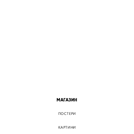
МІСТА
ПОСТЕР КИЇВ
ПОСТЕР ДНІПРО
ПОСТЕР ЗАПОРІЖЖЯ
ПОСТЕР КРЕМЕНЧУГ
ПОСТЕР ЛЬВІВ
ПОСТЕР ОДЕСА
ПОСТЕР ВІННИЦЯ
МАГАЗИН
ПОСТЕРИ
КАРТИНИ