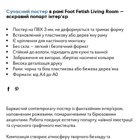
Сучасний постер
в рамі Foot Fetish Living Room —
яскравий попарт інтер'єр
Постер на ПВХ 3 мм, не деформується та тримає форму
Встановлений у пластикову або дерев’яну раму
Є кріплення для настінного монтажу
Без скла — легкий і безпечний формат
Стійкий до вологи, підходить для кухні та ванної
Зображення не вигорає, зберігає насичені кольори
Висока деталізація друку
Рами: чорна та біла пластикова або бежева дерев’яна
Формати: від A4 до A0
Барвистий contemporary-постер із фантазійним інтер'єром,
наповненим рожевими, помаранчевими та бірюзовими
акцентами. Робота поєднує естетику попарту, наївної ілюстрації
та сучасного графічного мистецтва.
Композиція створює атмосферу творчого безладу та