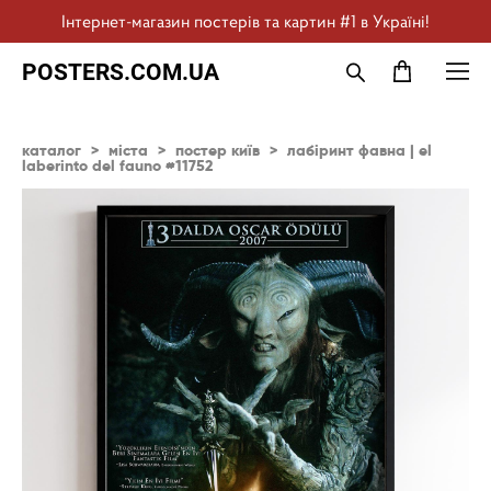
Інтернет-магазин постерів та картин #1 в Україні!
POSTERS.COM.UA
каталог
>
міста
>
постер київ
>
лабіринт фавна | el
laberinto del fauno #11752