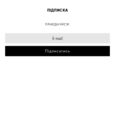
ПІДПИСКА
ПРИЄДНУЙСЯ!
Підписатись
МІСТА
ПОСТЕР КИЇВ
ПОСТЕР ДНІПРО
ПОСТЕР ЗАПОРІЖЖЯ
ПОСТЕР КРЕМЕНЧУГ
ПОСТЕР ЛЬВІВ