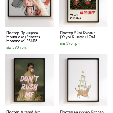
Постер Принцеса
Постер Яйої Кусама
Мононоке (Princess
(Yayoi Kusama) LO41
Mononoke) PSM15
від 390 грн.
від 390 грн.
Постер Altered Art
Постер на кухню Kitchen