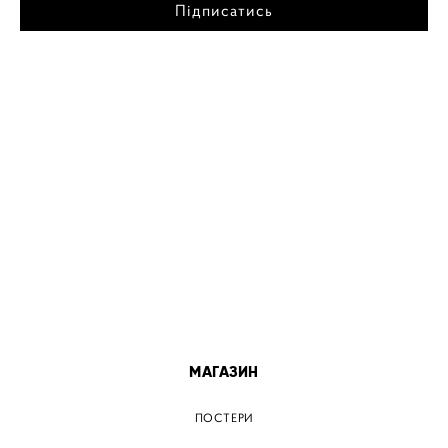
Підписатись
МІСТА
ПОСТЕР КИЇВ
ПОСТЕР ДНІПРО
ПОСТЕР ЗАПОРІЖЖЯ
ПОСТЕР КРЕМЕНЧУГ
ПОСТЕР ЛЬВІВ
ПОСТЕР ОДЕСА
ПОСТЕР ВІННИЦЯ
МАГАЗИН
ПОСТЕРИ