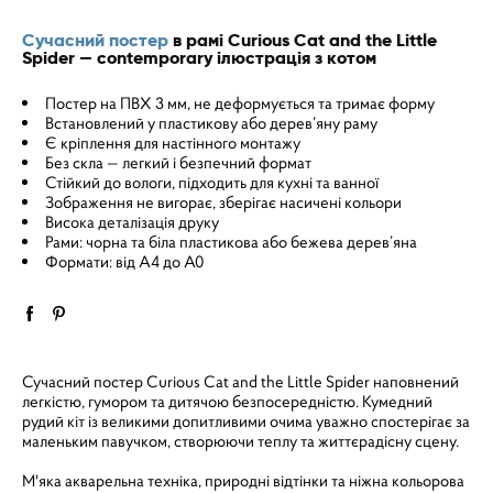
Сучасний постер
в рамі Curious Cat and the Little
Spider — contemporary ілюстрація з котом
Постер на ПВХ 3 мм, не деформується та тримає форму
Встановлений у пластикову або дерев’яну раму
Є кріплення для настінного монтажу
Без скла — легкий і безпечний формат
Стійкий до вологи, підходить для кухні та ванної
Зображення не вигорає, зберігає насичені кольори
Висока деталізація друку
Рами: чорна та біла пластикова або бежева дерев’яна
Формати: від A4 до A0
Сучасний постер Curious Cat and the Little Spider наповнений
легкістю, гумором та дитячою безпосередністю. Кумедний
рудий кіт із великими допитливими очима уважно спостерігає за
маленьким павучком, створюючи теплу та життєрадісну сцену.
М'яка акварельна техніка, природні відтінки та ніжна кольорова