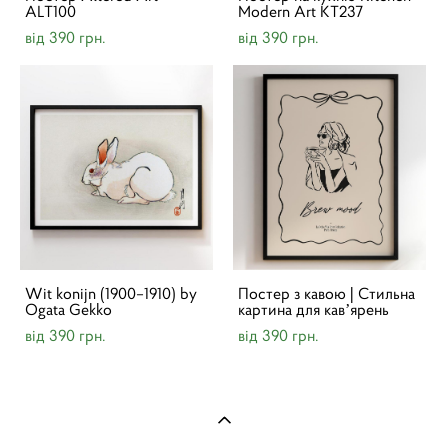
ALT100
Modern Art KT237
від 390 грн.
від 390 грн.
Wit konijn (1900–1910) by
Постер з кавою | Cтильна
Ogata Gekko
картина для кавʼярень
від 390 грн.
від 390 грн.