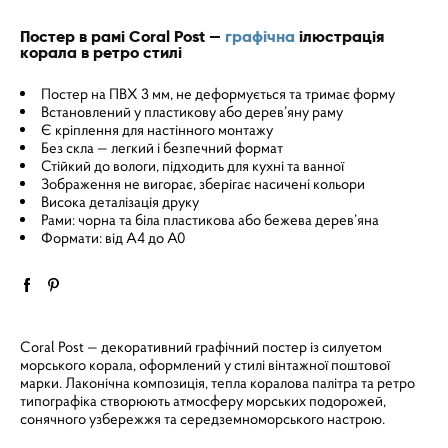
Постер в рамі Coral Post —
графічна
ілюстрація
корала в ретро стилі
Постер на ПВХ 3 мм, не деформується та тримає форму
Встановлений у пластикову або дерев’яну раму
Є кріплення для настінного монтажу
Без скла — легкий і безпечний формат
Стійкий до вологи, підходить для кухні та ванної
Зображення не вигорає, зберігає насичені кольори
Висока деталізація друку
Рами: чорна та біла пластикова або бежева дерев’яна
Формати: від A4 до A0
Coral Post — декоративний графічний постер із силуетом
морського корала, оформлений у стилі вінтажної поштової
марки. Лаконічна композиція, тепла коралова палітра та ретро
типографіка створюють атмосферу морських подорожей,
сонячного узбережжя та середземноморського настрою.