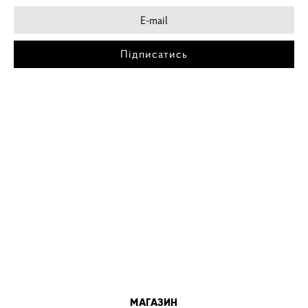
Підписатись
МІСТА
ПОСТЕР КИЇВ
ПОСТЕР ДНІПРО
ПОСТЕР ЗАПОРІЖЖЯ
ПОСТЕР КРЕМЕНЧУГ
ПОСТЕР ЛЬВІВ
ПОСТЕР ОДЕСА
ПОСТЕР ВІННИЦЯ
МАГАЗИН