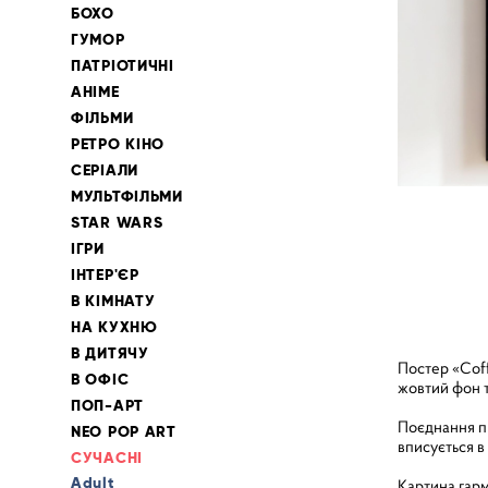
БОХО
ГУМОР
ПАТРІОТИЧНІ
АНІМЕ
ФІЛЬМИ
РЕТРО КІНО
СЕРІАЛИ
МУЛЬТФІЛЬМИ
STAR WARS
ІГРИ
ІНТЕР'ЄР
В КІМНАТУ
НА КУХНЮ
В ДИТЯЧУ
Постер «Coff
В ОФІС
жовтий фон т
ПОП-АРТ
Поєднання пр
NEO POP ART
вписується в 
СУЧАСНІ
Adult
Картина гарм