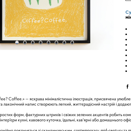
Су
мі
ee? Coffee.» — яскрава мінімалістична ілюстрація, присвячена улюбле
а лаконічний напис створюють легкий, життєрадісний настрій і додають
остих форм, фактурних штрихів і свіжих зелених акцентів робить ко
інтер'єри кухні, кавового куточка, їдальні, кав'ярні або домашнього офіс
онійно поєднується зі скандинавським, contemporary, mid-century та m