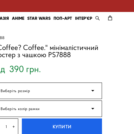
АЗІЯ
АНІМЕ
STAR WARS
ПОП-АРТ
ІНТЕР'ЄР
888
Coffee? Coffee." мінімалістичний
остер з чашкою PS7888
ід 390 грн.
Виберіть розмір
Виберіть колір рамки
КУПИТИ