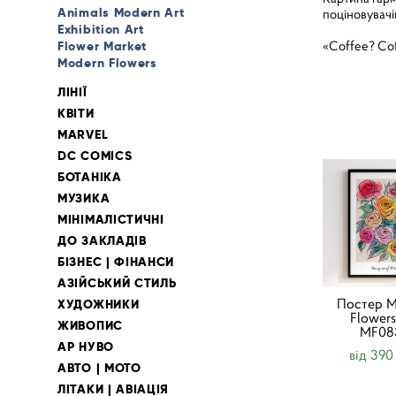
Animals Modern Art
поціновувачі
Exhibition Art
«Coffee? Cof
Flower Market
Modern Flowers
ЛІНІЇ
КВІТИ
MARVEL
DC COMICS
БОТАНІКА
МУЗИКА
МІНІМАЛІСТИЧНІ
ДО ЗАКЛАДІВ
БІЗНЕС | ФІНАНСИ
АЗІЙСЬКИЙ СТИЛЬ
Постер M
ХУДОЖНИКИ
Flowers
ЖИВОПИС
MF08
АР НУВО
від 390
АВТО | МОТО
ЛІТАКИ | АВІАЦІЯ