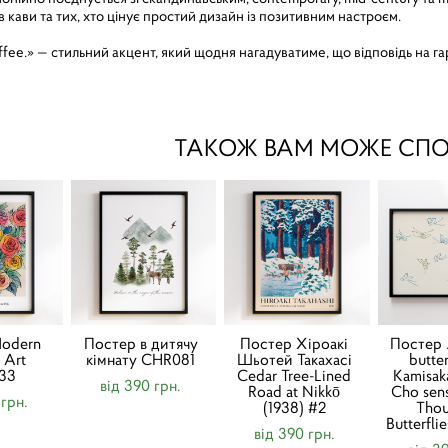
в кави та тих, хто цінує простий дизайн із позитивним настроєм.
fee.» — стильний акцент, який щодня нагадуватиме, що відповідь на г
ТАКОЖ ВАМ МОЖЕ СП
odern
Постер в дитячу
Постер Хіроакі
Постер 
 Art
кімнату CHR081
Шьотей Такахасі
butte
33
Cedar Tree-Lined
Kamisak
від 390 грн.
Road at Nikkō
Cho sen
 грн.
(1938) #2
Tho
Butterfli
від 390 грн.