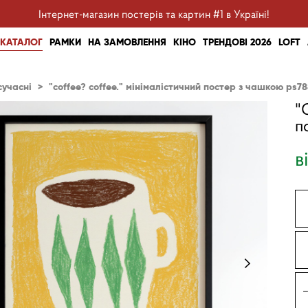
Інтернет-магазин постерів та картин #1 в Україні!
КАТАЛОГ
РАМКИ
НА ЗАМОВЛЕННЯ
КІНО
ТРЕНДОВІ 2026
LOFT
сучасні
>
"coffee? coffee." мінімалістичний постер з чашкою ps7
"
п
в