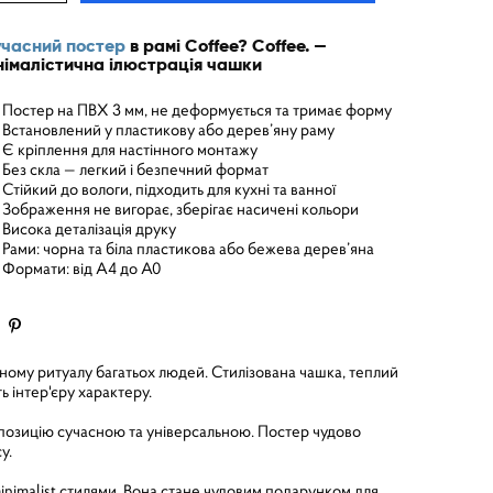
часний постер
в рамі Coffee? Coffee. —
німалістична ілюстрація чашки
Постер на ПВХ 3 мм, не деформується та тримає форму
Встановлений у пластикову або дерев’яну раму
Є кріплення для настінного монтажу
Без скла — легкий і безпечний формат
Стійкий до вологи, підходить для кухні та ванної
Зображення не вигорає, зберігає насичені кольори
Висока деталізація друку
Рами: чорна та біла пластикова або бежева дерев’яна
Формати: від A4 до A0
ному ритуалу багатьох людей. Стилізована чашка, теплий
 інтер'єру характеру.
мпозицію сучасною та універсальною. Постер чудово
у.
inimalist стилями. Вона стане чудовим подарунком для