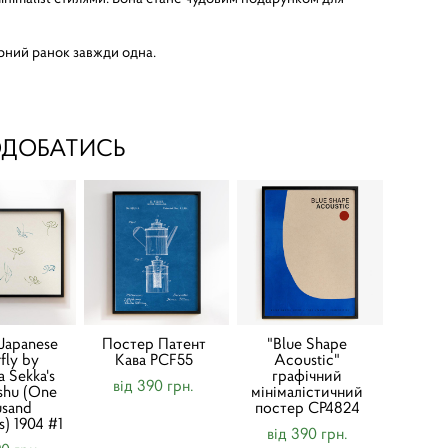
арний ранок завжди одна.
ОДОБАТИСЬ
Japanese
Постер Патент
"Blue Shape
rfly by
Кава PCF55
Acoustic"
a Sekka's
графічний
від 390 грн.
shu (One
мінімалістичний
usand
постер CP4824
es) 1904 #1
від 390 грн.