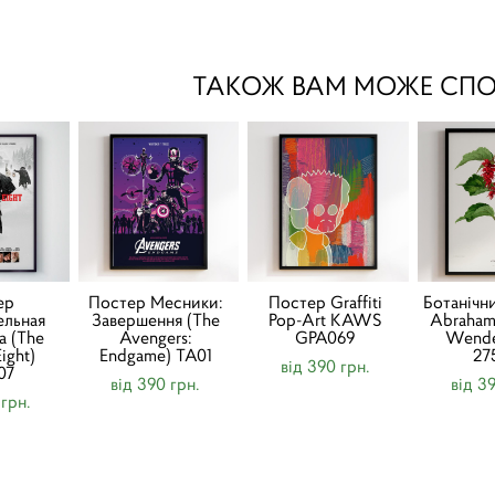
ТАКОЖ ВАМ МОЖЕ СП
ер
Постер Месники:
Постер Graffiti
Ботанічн
льная
Завершення (The
Pop-Art KAWS
Abraham
а (The
Avengers:
GPA069
Wende
ight)
Endgame) TA01
27
від 390 грн.
07
від 390 грн.
від 3
 грн.