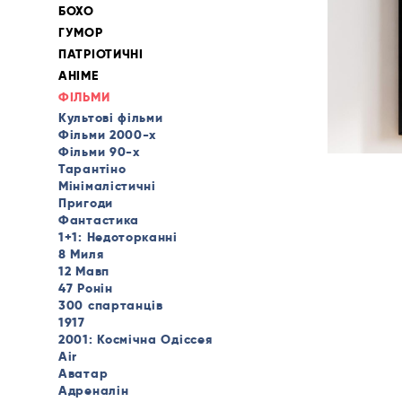
БОХО
ГУМОР
ПАТРІОТИЧНІ
АНІМЕ
ФІЛЬМИ
Культові фільми
Фільми 2000-х
Фільми 90-х
Тарантіно
Мінімалістичні
Пригоди
Фантастика
1+1: Недоторканні
8 Миля
12 Мавп
47 Ронін
300 спартанців
1917
2001: Космічна Одіссея
Air
Аватар
Адреналін