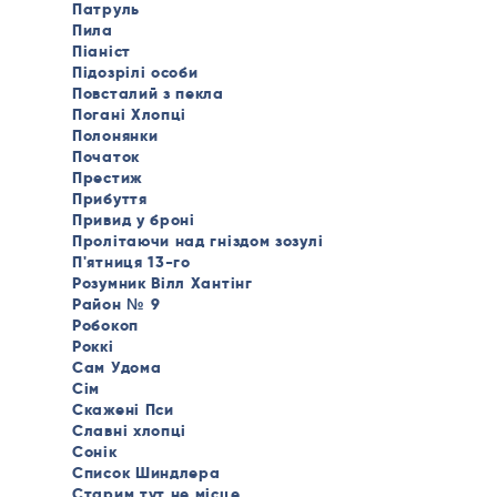
Патруль
Пила
Піаніст
Підозрілі особи
Повсталий з пекла
Погані Хлопці
Полонянки
Початок
Престиж
Прибуття
Привид у броні
Пролітаючи над гніздом зозулі
П'ятниця 13-го
Розумник Вілл Хантінг
Район № 9
Робокоп
Роккі
Сам Удома
Сім
Скажені Пси
Славні хлопці
Сонік
Список Шиндлера
Старим тут не місце