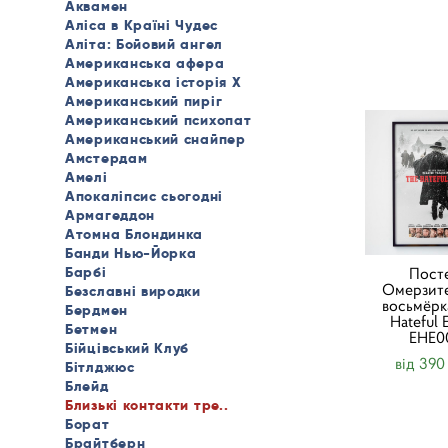
Аквамен
Аліса в Країні Чудес
Аліта: Бойовий ангел
Американська афера
Американська історія X
Американський пиріг
Американський психопат
Американський снайпер
Амстердам
Амелі
Апокаліпсис сьогодні
Армагеддон
Атомна Блондинка
Банди Нью-Йорка
Барбі
Пост
Омерзите
Безславні виродки
восьмёрк
Бердмен
Hateful E
Бетмен
ЕHE0
Бійцівський Клуб
від 390
Бітлджюс
Блейд
Близькі контакти тре..
Борат
Брайтберн