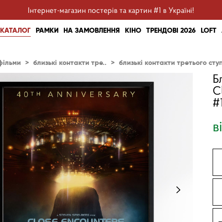
Інтернет-магазин постерів та картин #1 в Україні!
КАТАЛОГ
РАМКИ
НА ЗАМОВЛЕННЯ
КІНО
ТРЕНДОВІ 2026
LOFT
фільми
>
близькі контакти тре..
>
близькі контакти третього ступе
Б
C
#
в