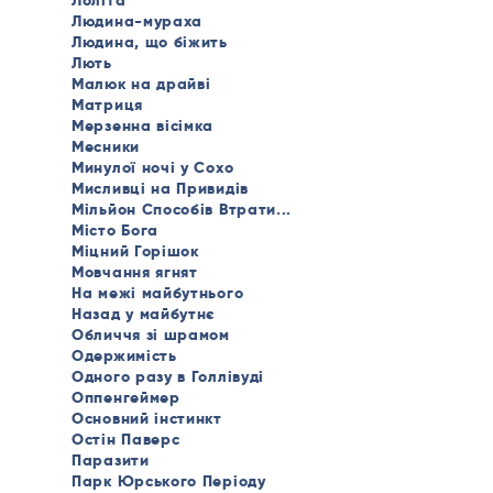
Лоліта
Людина-мураха
Людина, що біжить
Лють
Малюк на драйві
Матриця
Мерзенна вісімка
Месники
Минулої ночі у Сохо
Мисливці на Привидів
Мільйон Способів Втрати...
Місто Бога
Міцний Горішок
Мовчання ягнят
На межі майбутнього
Назад у майбутнє
Обличчя зі шрамом
Одержимість
Одного разу в Голлівуді
Оппенгеймер
Основний інстинкт
Остін Паверс
Паразити
Парк Юрського Періоду