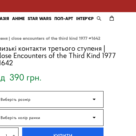
АЗІЯ
АНІМЕ
STAR WARS
ПОП-АРТ
ІНТЕР'ЄР
ня | close encounters of the third kind 1977 #1642
лизькі контакти третього ступеня |
lose Encounters of the Third Kind 1977
1642
ід 390 грн.
Виберіть розмір
Виберіть колір рамки
КУПИТИ