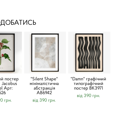
ОДОБАТИСЬ
ий постер
"Silent Shape"
"Damn" графічний
 Jacobus
мінімалістична
типографічний
l Арт:
абстракція
постер BK3971
526
AB6942
від 390 грн.
90 грн.
від 390 грн.