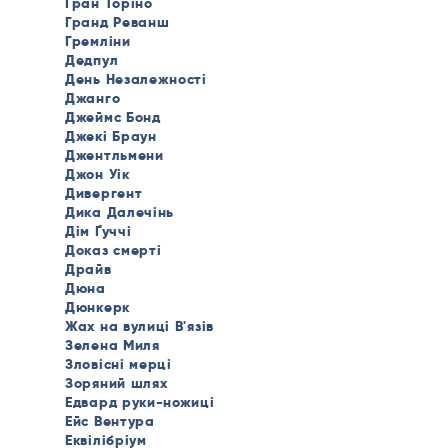
Гран Торіно
Гранд Реванш
Гремліни
Дедпул
День Незалежності
Джанго
Джеймс Бонд
Джекі Браун
Джентльмени
Джон Уік
Дивергент
Дика Далечінь
Дім Ґуччі
Доказ смерті
Драйв
Дюна
Дюнкерк
Жах на вулиці В'язів
Зелена Миля
Зловісні мерці
Зоряний шлях
Едвард руки-ножиці
Ейс Вентура
Еквілібріум