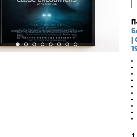
П
Б
|
1