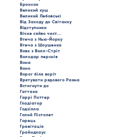
Бронсон
Великий куш
Великий Лебовські
Від Заходу до Світанку
Відступники
Вічне сяйво чист...
Втеча з Нью-Йорку
Втеча з Шоушенка
Вовк з Волл-Стріт
Володар перснів
Вона
Воно
Ворог біля воріт
Врятувати рядового Раяна
Встигнути до
Гаттака
Гаррі Поттер
Гладіатор
Годзілла
Голий Пістолет
Горець
Гравітація
Грайндхаус