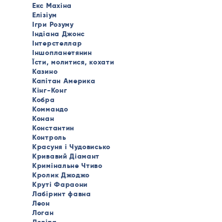
Екс Махіна
Елізіум
Ігри Розуму
Індіана Джонс
Інтерстеллар
Іншопланетянин
Їсти, молитися, кохати
Казино
Капітан Америка
Кінг-Конг
Кобра
Коммандо
Конан
Константин
Контроль
Красуня і Чудовисько
Кривавий Діамант
Кримінальне Чтиво
Кролик Джоджо
Круті Фараони
Лабіринт фавна
Леон
Логан