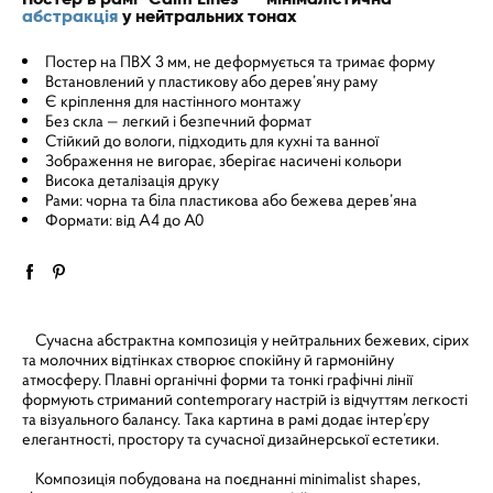
абстракція
у нейтральних тонах
Постер на ПВХ 3 мм, не деформується та тримає форму
Встановлений у пластикову або дерев’яну раму
Є кріплення для настінного монтажу
Без скла — легкий і безпечний формат
Стійкий до вологи, підходить для кухні та ванної
Зображення не вигорає, зберігає насичені кольори
Висока деталізація друку
Рами: чорна та біла пластикова або бежева дерев’яна
Формати: від A4 до A0
Сучасна абстрактна композиція у нейтральних бежевих, сірих
та молочних відтінках створює спокійну й гармонійну
атмосферу. Плавні органічні форми та тонкі графічні лінії
формують стриманий contemporary настрій із відчуттям легкості
та візуального балансу. Така картина в рамі додає інтер’єру
елегантності, простору та сучасної дизайнерської естетики.
Композиція побудована на поєднанні minimalist shapes,