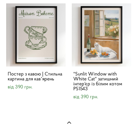
Постер з кавою | Cтильна
"Sunlit Window with
картина для кавʼярень
White Cat" затишний
інтер'єр із білим котом
від 390 грн.
PS1543
від 390 грн.