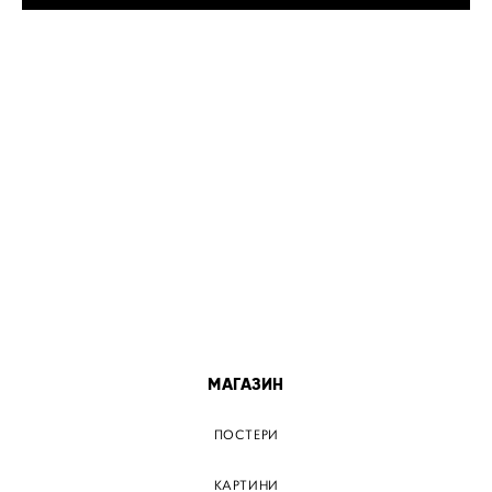
МІСТА
ПОСТЕР КИЇВ
ПОСТЕР ДНІПРО
ПОСТЕР ЗАПОРІЖЖЯ
ПОСТЕР КРЕМЕНЧУГ
ПОСТЕР ЛЬВІВ
ПОСТЕР ОДЕСА
ПОСТЕР ВІННИЦЯ
МАГАЗИН
ПОСТЕРИ
КАРТИНИ