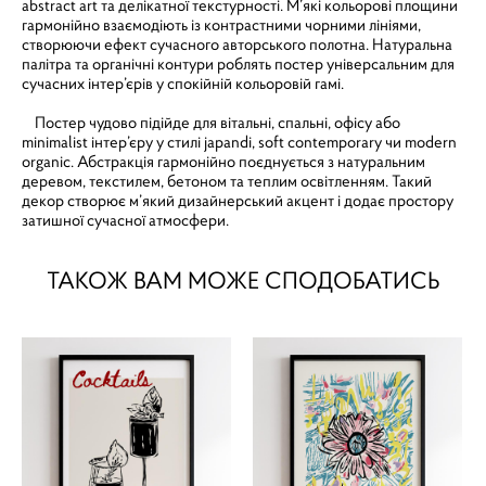
abstract art та делікатної текстурності. М’які кольорові площини
гармонійно взаємодіють із контрастними чорними лініями,
створюючи ефект сучасного авторського полотна. Натуральна
палітра та органічні контури роблять постер універсальним для
сучасних інтер’єрів у спокійній кольоровій гамі.
Постер чудово підійде для вітальні, спальні, офісу або
minimalist інтер’єру у стилі japandi, soft contemporary чи modern
organic. Абстракція гармонійно поєднується з натуральним
деревом, текстилем, бетоном та теплим освітленням. Такий
декор створює м’який дизайнерський акцент і додає простору
затишної сучасної атмосфери.
ТАКОЖ ВАМ МОЖЕ СПОДОБАТИСЬ