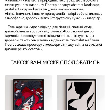
живописних мазках та природних текстурах, що створюють
ефект ручного живопису. Постер поєднує abstract landscape,
pastel art та japandi естетику, залишаючись легким і
мінімалістичним. Завдяки приглушеній палітрі робота виглядає
атмосферно, дорого й легко інтегрується у сучасний інтерʼєр.
Така картина чудово підійде для вітальні, спальні, студії,
дитячої кімнати або зони відпочинку. Абстрактний декор
гармонійно поєднується зі світлими стінами, натуральним
деревом, текстилем у теплих відтінках та minimalist меблями.
Постер додає простору атмосфери затишку, світла та сучасної
дизайнерської естетики.
ТАКОЖ ВАМ МОЖЕ СПОДОБАТИСЬ