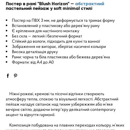
Постер в рамі "Blush Horizon" —
абстрактний
пастельний пейзаж у soft minimal стилі
Постер на ПВХ 3 мм, не деформується та тримає форму
Встановлений у пластикову або дерев’яну раму
Є кріплення для настінного монтажу
Без скла — легкий і безпечний формат
Стійкий до вологи, підходить для кухні та ванної
Зображення не вигорає, зберігає насичені кольори
Висока деталізація друку
Рами: чорна та біла пластикова або бежева дерев’яна
Формати: від A4 до A0
Ніжні рожеві, кремові та пісочні відтінки створюють
атмосферу тепла, спокою та візуальної легкості. Абстрактний
пейзаж нагадує світанок над тихим узбережжям або м’яке
вечірнє світло, додаючи інтерʼєру делікатний contemporary
акцент та відчуття гармонії.
Композиція побудована на плавних переходах кольору, м’яких