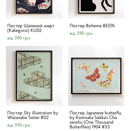
Постер Шалений азарт
Постер Boheme BE076
(Kakegurui) KU02
від 390 грн.
від 390 грн.
Постер Sky illustration by
Постер Japanese butterfly
Watanabe Seitei #02
by Kamisaka Sekka's Cho
senshu (One Thousand
від 390 грн.
Butterflies) 1904 #33