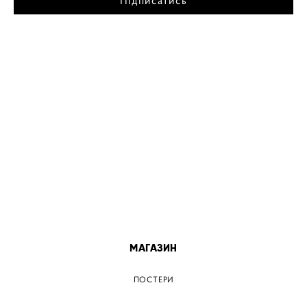
Підписатись
МІСТА
ПОСТЕР КИЇВ
ПОСТЕР ДНІПРО
ПОСТЕР ЗАПОРІЖЖЯ
ПОСТЕР КРЕМЕНЧУГ
ПОСТЕР ЛЬВІВ
ПОСТЕР ОДЕСА
ПОСТЕР ВІННИЦЯ
МАГАЗИН
ПОСТЕРИ