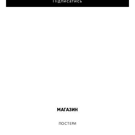
Підписатись
МІСТА
ПОСТЕР КИЇВ
ПОСТЕР ДНІПРО
ПОСТЕР ЗАПОРІЖЖЯ
ПОСТЕР КРЕМЕНЧУГ
ПОСТЕР ЛЬВІВ
ПОСТЕР ОДЕСА
ПОСТЕР ВІННИЦЯ
МАГАЗИН
ПОСТЕРИ