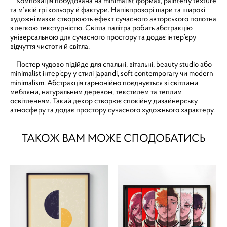
Композиція побудована на minimalist формах, painterly texture
та м’якій грі кольору й фактури. Напівпрозорі шари та широкі
художні мазки створюють ефект сучасного авторського полотна
з легкою текстурністю. Світла палітра робить абстракцію
універсальною для сучасного простору та додає інтер’єру
відчуття чистоти й світла.
Постер чудово підійде для спальні, вітальні, beauty studio або
minimalist інтер’єру у стилі japandi, soft contemporary чи modern
minimalism. Абстракція гармонійно поєднується зі світлими
меблями, натуральним деревом, текстилем та теплим
освітленням. Такий декор створює спокійну дизайнерську
атмосферу та додає простору сучасного художнього характеру.
ТАКОЖ ВАМ МОЖЕ СПОДОБАТИСЬ