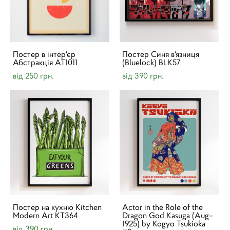
Постер в інтер'єр
Постер Синя в'язниця
Абстракція AT1011
(Bluelock) BLK57
від 250 грн.
від 390 грн.
Постер на кухню Kitchen
Actor in the Role of the
Modern Art KT364
Dragon God Kasuga (Aug–
1925) by Kogyo Tsukioka
від 390 грн.