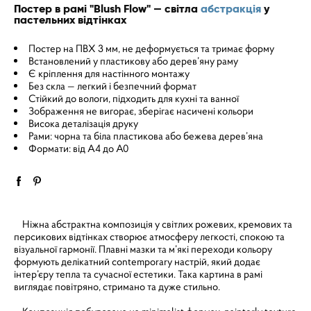
Постер в рамі "Blush Flow" — світла
абстракція
у
пастельних відтінках
Постер на ПВХ 3 мм, не деформується та тримає форму
Встановлений у пластикову або дерев’яну раму
Є кріплення для настінного монтажу
Без скла — легкий і безпечний формат
Стійкий до вологи, підходить для кухні та ванної
Зображення не вигорає, зберігає насичені кольори
Висока деталізація друку
Рами: чорна та біла пластикова або бежева дерев’яна
Формати: від A4 до A0
Ніжна абстрактна композиція у світлих рожевих, кремових та
персикових відтінках створює атмосферу легкості, спокою та
візуальної гармонії. Плавні мазки та м’які переходи кольору
формують делікатний contemporary настрій, який додає
інтер’єру тепла та сучасної естетики. Така картина в рамі
виглядає повітряно, стримано та дуже стильно.