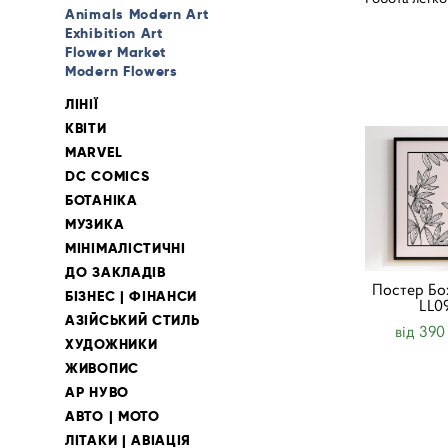
Animals Modern Art
Exhibition Art
Flower Market
Modern Flowers
ЛІНІЇ
КВІТИ
MARVEL
DC COMICS
БОТАНІКА
МУЗИКА
МІНІМАЛІСТИЧНІ
ДО ЗАКЛАДІВ
Постер Бох
БІЗНЕС | ФІНАНСИ
LL0
АЗІЙСЬКИЙ СТИЛЬ
від 390
ХУДОЖНИКИ
ЖИВОПИС
АР НУВО
АВТО | МОТО
ЛІТАКИ | АВІАЦІЯ