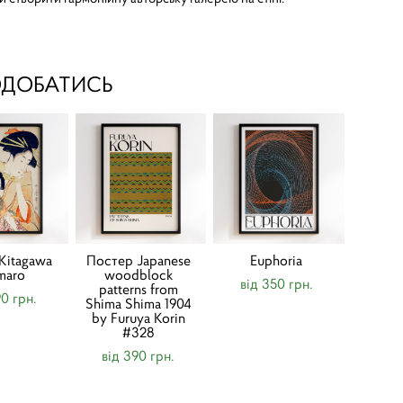
ОДОБАТИСЬ
Kitagawa
Постер Japanese
Euphoria
maro
woodblock
від 350 грн.
patterns from
90 грн.
Shima Shima 1904
by Furuya Korin
#328
від 390 грн.