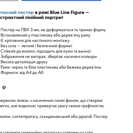
часний постер
в рамі Blue Line Figure —
страктний лінійний портрет
Постер на ПВХ 3 мм, не деформується та тримає форму
Встановлений у пластикову або дерев’яну раму
Є кріплення для настінного монтажу
Без скла — легкий і безпечний формат
Стійкий до вологи, підходить для кухні та ванної
Зображення не вигорає, зберігає насичені кольори
Висока деталізація друку
Рами: чорна та біла пластикова або бежева дерев’яна
Формати: від A4 до A0
рервною лінією, з насиченим синім фоном, що створює
легко, але водночас привертає увагу своєю графічністю.
імалізм, contemporary, скандинавський або japandi. Постер
 створити гармонійну авторську галерею на стіні.