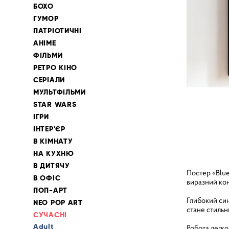
БОХО
ГУМОР
ПАТРІОТИЧНІ
АНІМЕ
ФІЛЬМИ
РЕТРО КІНО
СЕРІАЛИ
МУЛЬТФІЛЬМИ
STAR WARS
ІГРИ
ІНТЕР'ЄР
В КІМНАТУ
НА КУХНЮ
В ДИТЯЧУ
Постер «Blue
В ОФІС
виразний кон
ПОП-АРТ
Глибокий син
NEO POP ART
стане стильни
СУЧАСНІ
Adult
Робота легко