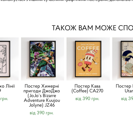
ТАКОЖ ВАМ МОЖЕ СП
о Лінії
Постер Химерні
Постер Кава
Постер 
9
пригоди ДжоДжо
(Coffee) CA270
Uta
(JoJo’s Bizarre
 грн.
від 390 грн.
від 3
Adventure Kuujou
Jolyne) JZ46
від 390 грн.