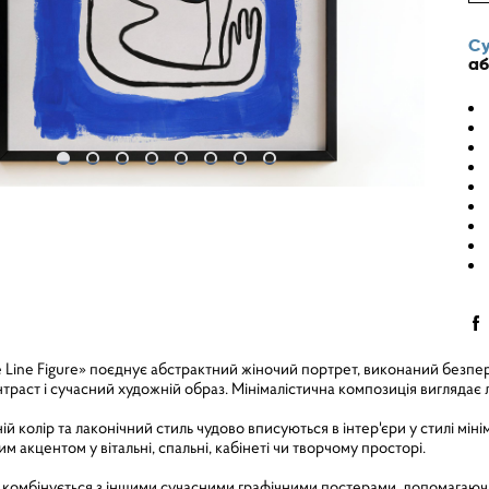
Су
аб
 Line Figure» поєднує абстрактний жіночий портрет, виконаний безпе
траст і сучасний художній образ. Мінімалістична композиція виглядає 
ій колір та лаконічний стиль чудово вписуються в інтер'єри у стилі мін
м акцентом у вітальні, спальні, кабінеті чи творчому просторі.
 комбінується з іншими сучасними графічними постерами, допомагаючи