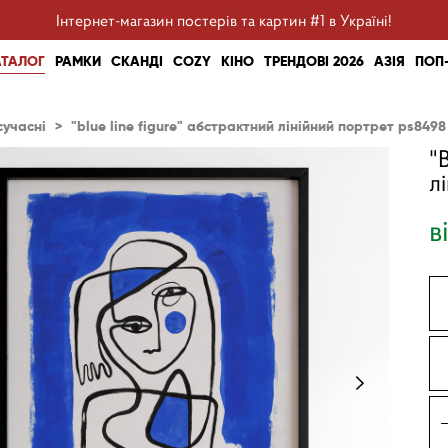
Інтернет-магазин постерів та картин #1 в Україні!
АТАЛОГ
РАМКИ
СКАНДІ
COZY
КІНО
ТРЕНДОВІ 2026
АЗІЯ
ПОП
сучасні
>
"blue line figure" абстрактний лінійний портрет ps8498
"
л
в