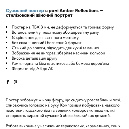
Сучасний постер
в рамі Amber Reflections —
стилізований жіночий портрет
Постер на ПВХ 3 мм, не деформується та тримає форму
Встановлений у пластикову або дерев’яну раму
Є кріплення для настінного монтажу
Без скла — легкий і безпечний формат
Стійкий до вологи, підходить для кухні та ванної
Зображення не вигорає, зберігає насичені кольори
Висока деталізація друку
Рами: чорна та біла пластикова або бежева дерев’яна
Формати: від A4 до A0
Постер зображує жіночу фігуру, що сидить у розслабленій позі,
спираючись головою на руку. Композиція побудована навколо
пластики людського тіла та великих кольорових площин, які
створюють виразний сучасний образ без зайвих деталей.
Робота виконана у насичених теракотових, карамельних, синіх,