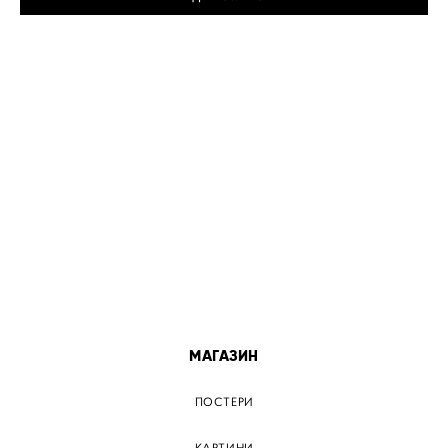
МІСТА
ПОСТЕР КИЇВ
ПОСТЕР ДНІПРО
ПОСТЕР ЗАПОРІЖЖЯ
ПОСТЕР КРЕМЕНЧУГ
ПОСТЕР ЛЬВІВ
ПОСТЕР ОДЕСА
ПОСТЕР ВІННИЦЯ
МАГАЗИН
ПОСТЕРИ