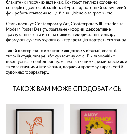
блакитних і пісочних відтінках. Контраст теплих і холодних
кольорів підсилює об'ємність фігури, а однотонний коричневий
фон робить композицію ще більш цілісною та графічною.
Стиль поєднує Contemporary Art, Contemporary Illustration та
Modern Poster Design. Узагальнені форми, декоративне
трактування світла й тіні та сміливе використання кольору
формують сучасну художню інтерпретацію портретного жанру.
Такий постер стане ефектним акцентом у вітальні, спальні,
творчій студії, галереї або сучасному офісі. Він гармонійно
поєднується з contemporary, мінімалістичними, дизайнерськими
та еклектичними інтер'єрами, додаючи простору виразності й
художнього характеру.
ТАКОЖ ВАМ МОЖЕ СПОДОБАТИСЬ