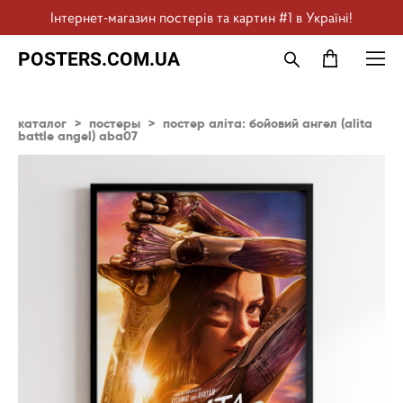
Інтернет-магазин постерів та картин #1 в Україні!
POSTERS.COM.UA
каталог
>
постеры
>
постер аліта: бойовий ангел (alita
battle angel) aba07