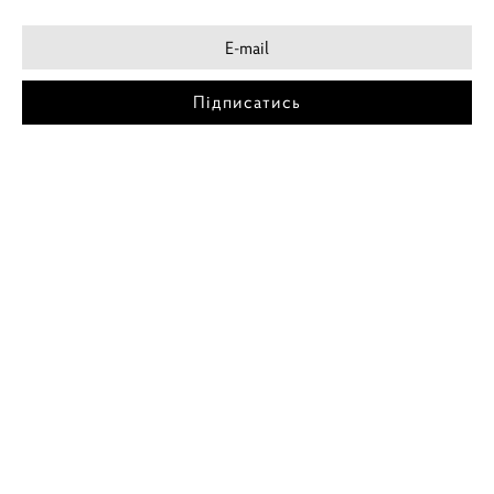
Підписатись
МІСТА
ПОСТЕР КИЇВ
ПОСТЕР ДНІПРО
ПОСТЕР ЗАПОРІЖЖЯ
ПОСТЕР КРЕМЕНЧУГ
ПОСТЕР ЛЬВІВ
ПОСТЕР ОДЕСА
ПОСТЕР ВІННИЦЯ