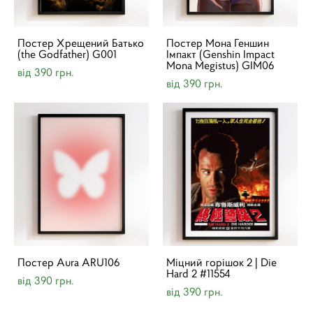
Постер Хрещений Батько
Постер Мона Геншин
(the Godfather) G001
Імпакт (Genshin Impact
Mona Megistus)​ GIM06
від 390 грн.
від 390 грн.
Постер Aura ARU106
Міцний горішок 2 | Die
Hard 2 #11554
від 390 грн.
від 390 грн.