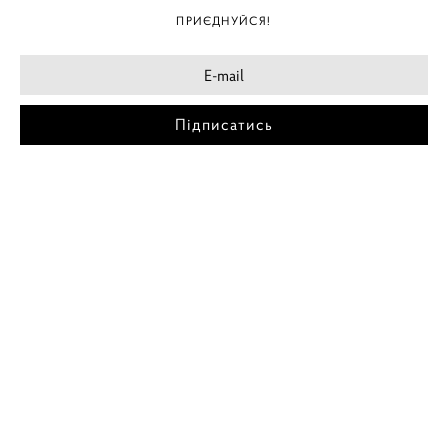
ПРИЄДНУЙСЯ!
Підписатись
МІСТА
ПОСТЕР КИЇВ
ПОСТЕР ДНІПРО
ПОСТЕР ЗАПОРІЖЖЯ
ПОСТЕР КРЕМЕНЧУГ
ПОСТЕР ЛЬВІВ
ПОСТЕР ОДЕСА
ПОСТЕР ВІННИЦЯ