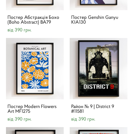
Постер Абстракція Бохо
Постер Genshin Ganyu
(Boho Abstract) BA79
KIA130
від 390 грн.
Постер Modern Flowers
Район № 9 | District 9
Art MF1275
#11581
від 390 грн.
від 390 грн.