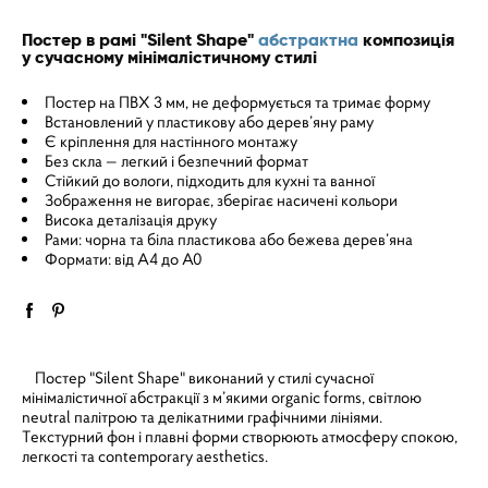
Постер в рамі "Silent Shape"
абстрактна
композиція
у сучасному мінімалістичному стилі
Постер на ПВХ 3 мм, не деформується та тримає форму
Встановлений у пластикову або дерев’яну раму
Є кріплення для настінного монтажу
Без скла — легкий і безпечний формат
Стійкий до вологи, підходить для кухні та ванної
Зображення не вигорає, зберігає насичені кольори
Висока деталізація друку
Рами: чорна та біла пластикова або бежева дерев’яна
Формати: від A4 до A0
Постер "Silent Shape" виконаний у стилі сучасної
мінімалістичної абстракції з м’якими organic forms, світлою
neutral палітрою та делікатними графічними лініями.
Текстурний фон і плавні форми створюють атмосферу спокою,
легкості та contemporary aesthetics.