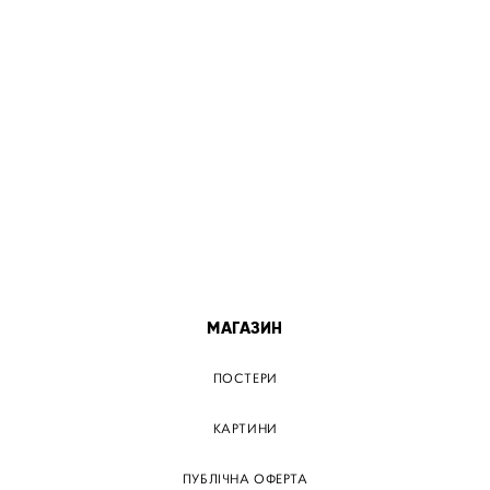
МІСТА
ПОСТЕР КИЇВ
ПОСТЕР ДНІПРО
ПОСТЕР ЗАПОРІЖЖЯ
ПОСТЕР КРЕМЕНЧУГ
ПОСТЕР ЛЬВІВ
ПОСТЕР ОДЕСА
ПОСТЕР ВІННИЦЯ
МАГАЗИН
ПОСТЕРИ
КАРТИНИ
ПУБЛІЧНА ОФЕРТА