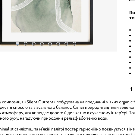
По
те
омпозиція «Silent Current» побудована на поєднанні м’яких organic f
дчуття спокою та візуального балансу. Світлі природні відтінки зелен
 атмосферу, яка виглядає дорого й делікатно в сучасному інтер’єрі. Тон
ного руху, нагадуючи природний рельєф або течію води.
malist стилістиці та м’якій палітрі постер гармонійно поєднується з і
позиція не перевантажує простір, а навпаки створює відчуття легкості,