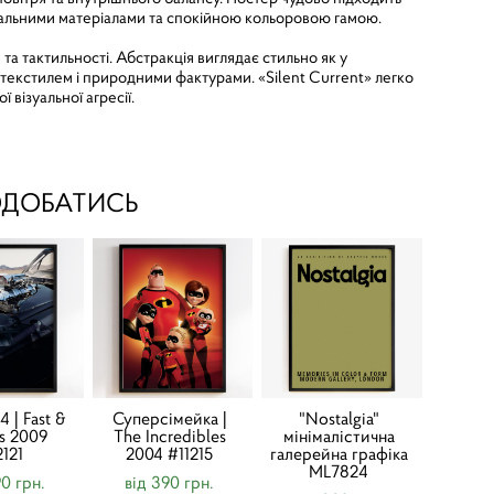
туральними матеріалами та спокійною кольоровою гамою.
та тактильності. Абстракція виглядає стильно як у
, текстилем і природними фактурами. «Silent Current» легко
 візуальної агресії.
ОДОБАТИСЬ
 | Fast &
Суперсімейка |
"Nostalgia"
us 2009
The Incredibles
мінімалістична
2121
2004 #11215
галерейна графіка
ML7824
90 грн.
від 390 грн.