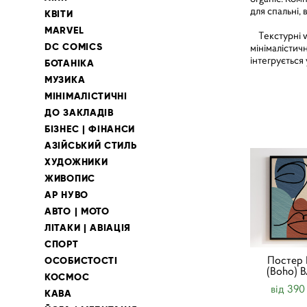
для спальні,
КВІТИ
MARVEL
Текстурні wa
DC COMICS
мінімалістич
інтегрується
БОТАНІКА
МУЗИКА
МІНІМАЛІСТИЧНІ
ДО ЗАКЛАДІВ
БІЗНЕС | ФІНАНСИ
АЗІЙСЬКИЙ СТИЛЬ
ХУДОЖНИКИ
ЖИВОПИС
АР НУВО
АВТО | МОТО
ЛІТАКИ | АВІАЦІЯ
СПОРТ
Постер 
ОСОБИСТОСТІ
(Boho) 
КОСМОС
від 390
КАВА