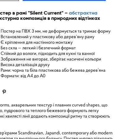
стер в рамі "Silent Current" –
абстрактна
кстурна композиція в природних відтінках
Постер на ПВХ 3 мм, не деформується та тримає форму
Встановлений у пластикову або дерев’яну раму
Є кріплення для настінного монтажу
Без скла — легкий і безпечний формат
Стійкий до вологи, підходить для кухні та ванної
Зображення не вигорає, зберігає насичені кольори
Висока деталізація друку
Рами: чорна та біла пластикова або бежева дерев’яна
Формати: від A4 до A0
orms, акварельних текстур і плавних curved shapes, що
ого, пудрового та теплого бежевого формують легку
кі хвилясті лінії додають композиції ритму та створюють
нтер’єрами Scandinavian, Japandi, contemporary або modern
 повітря та внутрішнього балансу. Постер чудово підходить