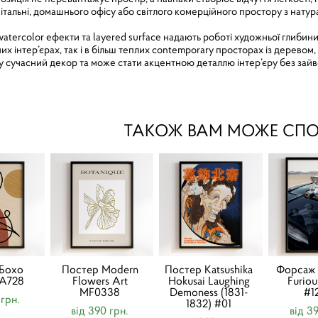
 вітальні, домашнього офісу або світлого комерційного простору з на
tercolor ефекти та layered surface надають роботі художньої глибини 
них інтер’єрах, так і в більш теплих contemporary просторах із деревом
 у сучасний декор та може стати акцентною деталлю інтер’єру без зайвої
ТАКОЖ ВАМ МОЖЕ СП
Бохо
Постер Modern
Постер Katsushika
Форсаж 4
BA728
Flowers Art
Hokusai Laughing
Furio
MF0338
Demoness (1831-
#1
 грн.
1832) #01
від 390 грн.
від 3