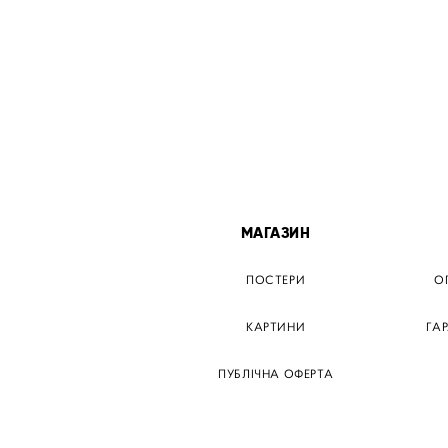
МІСТА
МАГАЗИН
ТЕР КИЇВ
ПОСТЕРИ
О
ЕР ДНІПРО
КАРТИНИ
ГА
Р ЗАПОРІЖЖЯ
ПУБЛІЧНА ОФЕРТА
Р КРЕМЕНЧУГ
ТЕР ЛЬВІВ
ТЕР ОДЕСА