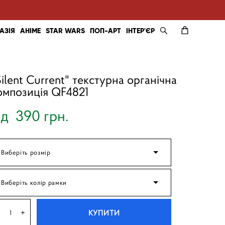
АЗІЯ
АНІМЕ
STAR WARS
ПОП-АРТ
ІНТЕР'ЄР
Silent Current" текстурна органічна
омпозиція QF4821
ід 390 грн.
Виберіть розмір
Виберіть колір рамки
КУПИТИ