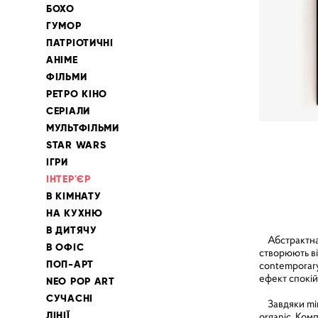
БОХО
ГУМОР
ПАТРІОТИЧНІ
АНІМЕ
ФІЛЬМИ
РЕТРО КІНО
СЕРІАЛИ
МУЛЬТФІЛЬМИ
STAR WARS
ІГРИ
ІНТЕР'ЄР
В КІМНАТУ
НА КУХНЮ
В ДИТЯЧУ
Абстрактна к
В ОФІС
створюють ві
ПОП-АРТ
contemporary
ефект спокій
NEO POP ART
СУЧАСНІ
Завдяки mini
ЛІНІЇ
organic. Ком