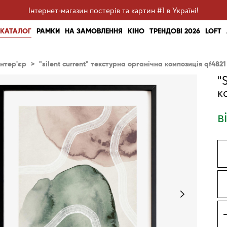
Інтернет-магазин постерів та картин #1 в Україні!
КАТАЛОГ
РАМКИ
НА ЗАМОВЛЕННЯ
КІНО
ТРЕНДОВІ 2026
LOFT
інтер'єр
>
"silent current" текстурна органічна композиція qf4821
"
к
в