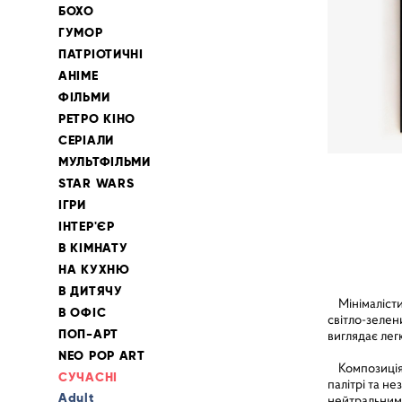
БОХО
ГУМОР
ПАТРІОТИЧНІ
АНІМЕ
ФІЛЬМИ
РЕТРО КІНО
СЕРІАЛИ
МУЛЬТФІЛЬМИ
STAR WARS
ІГРИ
ІНТЕР'ЄР
В КІМНАТУ
НА КУХНЮ
В ДИТЯЧУ
Мінімалістич
В ОФІС
світло-зелени
ПОП-АРТ
виглядає лег
NEO POP ART
Композиція ч
СУЧАСНІ
палітрі та н
Adult
нейтральними