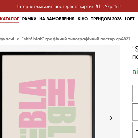
Інтернет-магазин постерів та картин #1 в Україні!
КАТАЛОГ
РАМКИ
НА ЗАМОВЛЕННЯ
КІНО
ТРЕНДОВІ 2026
LOFT
сучасні
>
"shh! blah" графічний типографічний постер cp4821
"
п
в