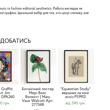
 та fashion editorial aesthetics. Робота виглядає як
 графіки. Ідеальний вибір для тих, хто цінує сміливу, але
ОДОБАТИСЬ
Graffiti
Ботанічний постер
"Equestrian Study"
rt Jim
Мері Вокс
вершник на коні
n GPA260
Волкотт | Mary
ескіз PS9912
Vaux Walcott Арт:
90 грн.
від 390 грн.
277348