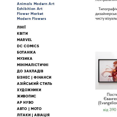
Animals Modern Art
Exhibition Art
Типографічни
дизайнерськи
Flower Market
чисту візуаль
Modern Flowers
ЛІНІЇ
КВІТИ
MARVEL
DC COMICS
БОТАНІКА
МУЗИКА
МІНІМАЛІСТИЧНІ
ДО ЗАКЛАДІВ
БІЗНЕС | ФІНАНСИ
АЗІЙСЬКИЙ СТИЛЬ
ХУДОЖНИКИ
Пост
ЖИВОПИС
Єванге
АР НУВО
(Evangelio
АВТО | МОТО
від 390
ЛІТАКИ | АВІАЦІЯ