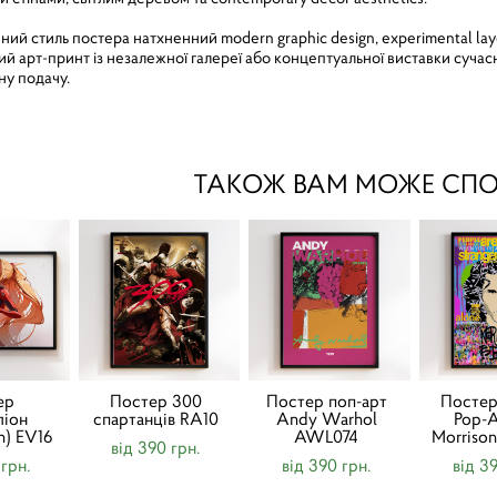
й стиль постера натхненний modern graphic design, experimental layouts
й арт-принт із незалежної галереї або концептуальної виставки сучасної
ну подачу.
ТАКОЖ ВАМ МОЖЕ СП
ер
Постер 300
Постер поп-арт
Постер 
ліон
спартанців RA10
Andy Warhol
Pop-A
n) EV16
AWL074
Morriso
від 390 грн.
 грн.
від 390 грн.
від 3