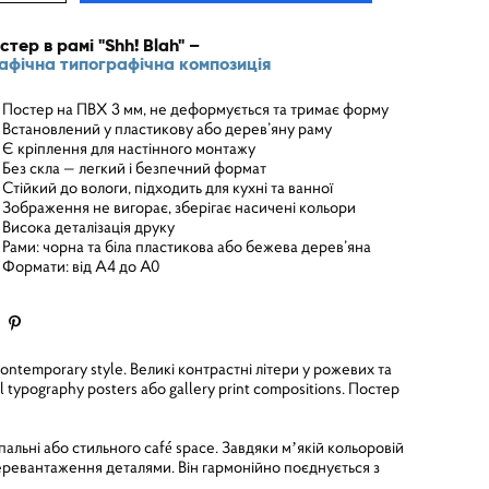
стер в рамі "Shh! Blah" –
афічна типографічна композиція
Постер на ПВХ 3 мм, не деформується та тримає форму
Встановлений у пластикову або дерев’яну раму
Є кріплення для настінного монтажу
Без скла — легкий і безпечний формат
Стійкий до вологи, підходить для кухні та ванної
Зображення не вигорає, зберігає насичені кольори
Висока деталізація друку
Рами: чорна та біла пластикова або бежева дерев’яна
Формати: від A4 до A0
temporary style. Великі контрастні літери у рожевих та
l typography posters або gallery print compositions. Постер
пальні або стильного café space. Завдяки мʼякій кольоровій
еревантаження деталями. Він гармонійно поєднується з