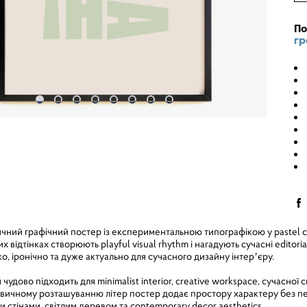
По
гр
ний графічний постер із експериментальною типографікою у pastel con
х відтінках створюють playful visual rhythm і нагадують сучасні editoria
ко, іронічно та дуже актуально для сучасного дизайну інтерʼєру.
удово підходить для minimalist interior, creative workspace, сучасної с
езвичному розташуванню літер постер додає простору характеру без п
 стінами, світлим деревом та contemporary decor aesthetics.