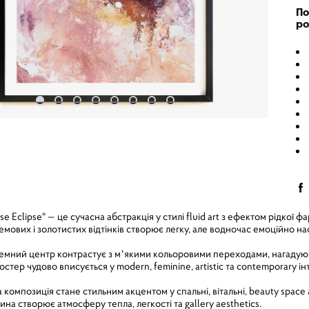
По
ро
 Eclipse" — це сучасна абстракція у стилі fluid art з ефектом рідкої 
емових і золотистих відтінків створює легку, але водночас емоційно н
мний центр контрастує з мʼякими кольоровими переходами, нагадуючи
Постер чудово вписується у modern, feminine, artistic та contemporary 
омпозиція стане стильним акцентом у спальні, вітальні, beauty space або
ина створює атмосферу тепла, легкості та gallery aesthetics.