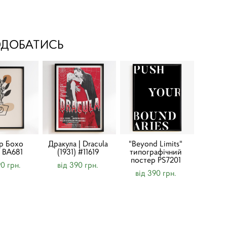
ОДОБАТИСЬ
р Бохо
Дракула | Dracula
"Beyond Limits"
) BA681
(1931) #11619
типографічний
постер PS7201
90 грн.
від 390 грн.
від 390 грн.