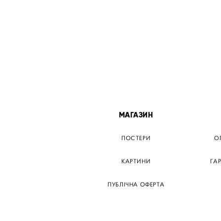
МІСТА
МАГАЗИН
ТЕР КИЇВ
ПОСТЕРИ
О
ЕР ДНІПРО
КАРТИНИ
ГА
Р ЗАПОРІЖЖЯ
ПУБЛІЧНА ОФЕРТА
Р КРЕМЕНЧУГ
ТЕР ЛЬВІВ
ТЕР ОДЕСА