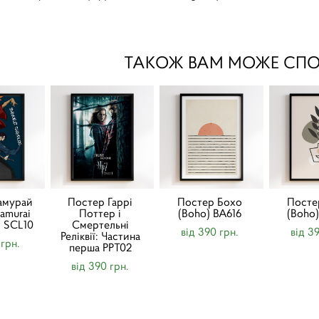
ТАКОЖ ВАМ МОЖЕ СП
амурай
Постер Гаррі
Постер Бохо
Посте
amurai
Поттер і
(Boho) BA616
(Boho
 SCL10
Смертельні
від 390 грн.
від 3
Реліквії: Частина
 грн.
перша PPT02
від 390 грн.