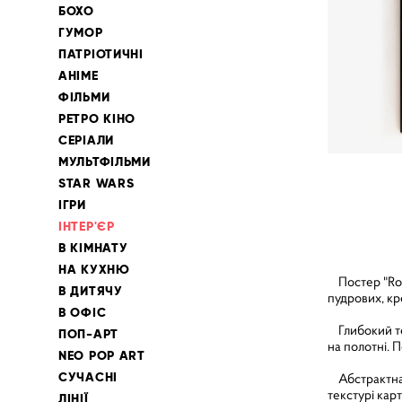
БОХО
ГУМОР
ПАТРІОТИЧНІ
АНІМЕ
ФІЛЬМИ
РЕТРО КІНО
СЕРІАЛИ
МУЛЬТФІЛЬМИ
STAR WARS
ІГРИ
ІНТЕР'ЄР
В КІМНАТУ
НА КУХНЮ
Постер "Rose
В ДИТЯЧУ
пудрових, кр
В ОФІС
Глибокий те
ПОП-АРТ
на полотні. 
NEO POP ART
СУЧАСНІ
Абстрактна к
текстурі карт
ЛІНІЇ