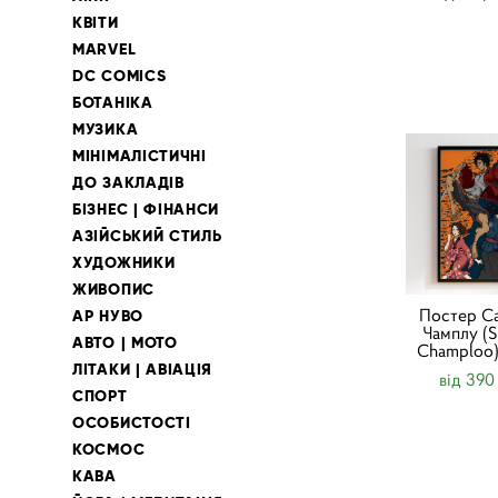
КВІТИ
MARVEL
DC COMICS
БОТАНІКА
МУЗИКА
МІНІМАЛІСТИЧНІ
ДО ЗАКЛАДІВ
БІЗНЕС | ФІНАНСИ
АЗІЙСЬКИЙ СТИЛЬ
ХУДОЖНИКИ
ЖИВОПИС
Постер С
АР НУВО
Чамплу (S
АВТО | МОТО
Champloo)
ЛІТАКИ | АВІАЦІЯ
від 390
СПОРТ
ОСОБИСТОСТІ
КОСМОС
КАВА