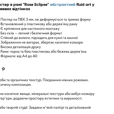
стер в рамі "Rose Eclipse"
абстрактний
fluid art у
жевих відтінках
Постер на ПВХ 3 мм, не деформується та тримає форму
Встановлений у пластикову або дерев’яну раму
Є кріплення для настінного монтажу
Без скла — легкий і безпечний формат
Стійкий до вологи, підходить для кухні та ванної
Зображення не вигорає, зберігає насичені кольори
Висока деталізація друку
Рами: чорна та біла пластикова або бежева дерев’яна
Формати: від A4 до A0
фарби та органічних текстур. Поєднання ніжних рожевих,
асичену композицію.
 космічне явище, мінеральні текстури або вибух кольору
інтерʼєри, додаючи простору естетики та виразності.
 творчій студії. Завдяки мʼякій палітрі та деталізованій