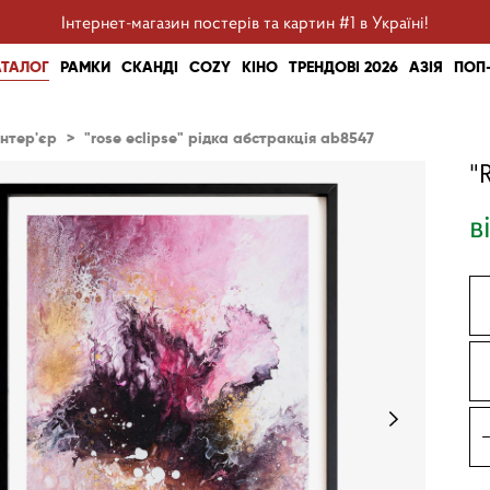
Інтернет-магазин постерів та картин #1 в Україні!
АТАЛОГ
РАМКИ
СКАНДІ
COZY
КІНО
ТРЕНДОВІ 2026
АЗІЯ
ПОП
інтер'єр
>
"rose eclipse" рідка абстракція ab8547
"
в