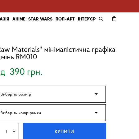
АЗІЯ
АНІМЕ
STAR WARS
ПОП-АРТ
ІНТЕР'ЄР
Raw Materials" мінімалістична графіка
амінь RM010
ід 390 грн.
Виберіть розмір
Виберіть колір рамки
КУПИТИ