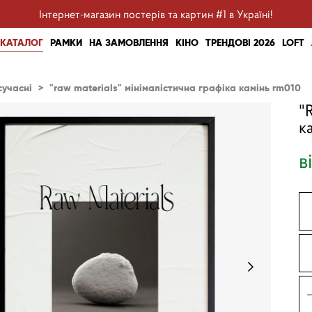
Інтернет-магазин постерів та картин #1 в Україні!
КАТАЛОГ
РАМКИ
НА ЗАМОВЛЕННЯ
КІНО
ТРЕНДОВІ 2026
LOFT
сучасні
>
"raw materials" мінімалістична графіка камінь rm010
"
к
в