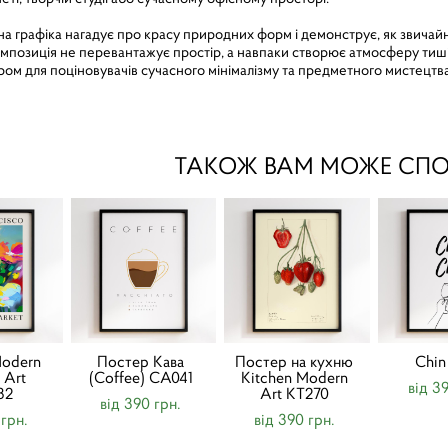
на графіка нагадує про красу природних форм і демонструє, як звичай
мпозиція не перевантажує простір, а навпаки створює атмосферу тиші,
ом для поціновувачів сучасного мінімалізму та предметного мистецтва
ТАКОЖ ВАМ МОЖЕ СП
odern
Постер Кава
Постер на кухню
Chin
 Art
(Coffee) CA041
Kitchen Modern
від 3
82
Art KT270
від 390 грн.
 грн.
від 390 грн.