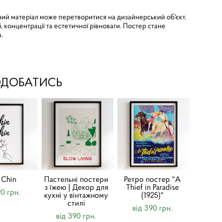
ний матеріал може перетворитися на дизайнерський об'єкт.
 концентрації та естетичної рівноваги. Постер стане
.
ОДОБАТИСЬ
 Chin
Пастельні постери
Ретро постер "A
з їжею | Декор для
Thief in Paradise
90 грн.
кухні у вінтажному
(1925)"
стилі
від 390 грн.
від 390 грн.