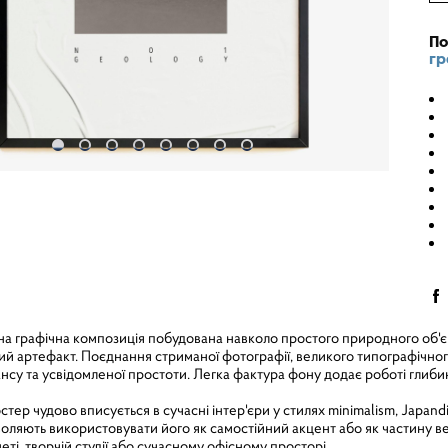
По
гр
на графічна композиція побудована навколо простого природного об'є
й артефакт. Поєднання стриманої фотографії, великого типографічног
нсу та усвідомленої простоти. Легка фактура фону додає роботі глибин
тер чудово вписується в сучасні інтер'єри у стилях minimalism, Japandi
оляють використовувати його як самостійний акцент або як частину вели
неті, творчій студії або сучасному офісному просторі.