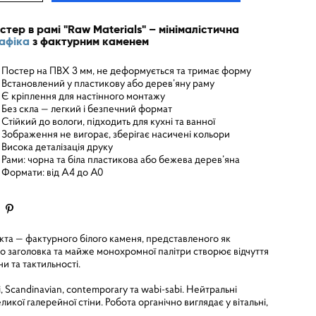
стер в рамі "Raw Materials" – мінімалістична
афіка
з фактурним каменем
Постер на ПВХ 3 мм, не деформується та тримає форму
Встановлений у пластикову або дерев’яну раму
Є кріплення для настінного монтажу
Без скла — легкий і безпечний формат
Стійкий до вологи, підходить для кухні та ванної
Зображення не вигорає, зберігає насичені кольори
Висока деталізація друку
Рами: чорна та біла пластикова або бежева дерев’яна
Формати: від A4 до A0
кта — фактурного білого каменя, представленого як
о заголовка та майже монохромної палітри створює відчуття
и та тактильності.
, Scandinavian, contemporary та wabi-sabi. Нейтральні
кої галерейної стіни. Робота органічно виглядає у вітальні,