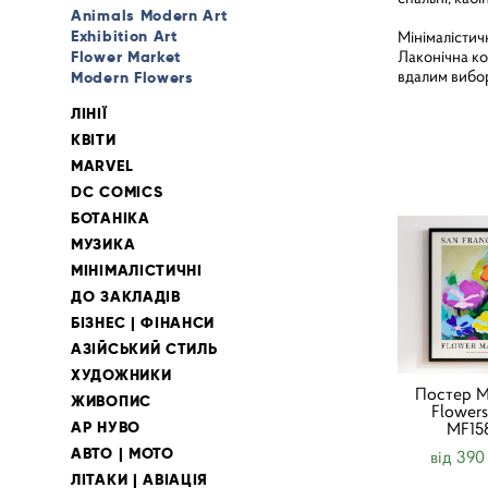
Animals Modern Art
Exhibition Art
Мінімалістич
Лаконічна ко
Flower Market
вдалим вибор
Modern Flowers
ЛІНІЇ
КВІТИ
MARVEL
DC COMICS
БОТАНІКА
МУЗИКА
МІНІМАЛІСТИЧНІ
ДО ЗАКЛАДІВ
БІЗНЕС | ФІНАНСИ
АЗІЙСЬКИЙ СТИЛЬ
ХУДОЖНИКИ
Постер M
ЖИВОПИС
Flowers
АР НУВО
MF15
АВТО | МОТО
від 390
ЛІТАКИ | АВІАЦІЯ