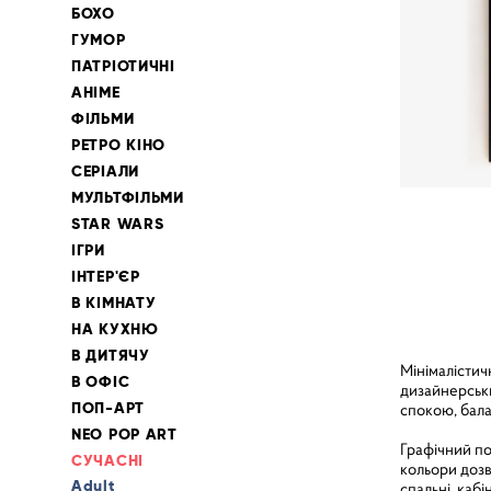
БОХО
ГУМОР
ПАТРІОТИЧНІ
АНІМЕ
ФІЛЬМИ
РЕТРО КІНО
СЕРІАЛИ
МУЛЬТФІЛЬМИ
STAR WARS
ІГРИ
ІНТЕР'ЄР
В КІМНАТУ
НА КУХНЮ
В ДИТЯЧУ
Мінімалістич
В ОФІС
дизайнерськи
ПОП-АРТ
спокою, бала
NEO POP ART
Графічний пос
СУЧАСНІ
кольори дозв
Adult
спальні, кабі