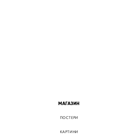
МІСТА
ПОСТЕР КИЇВ
ПОСТЕР ДНІПРО
ПОСТЕР ЗАПОРІЖЖЯ
ПОСТЕР КРЕМЕНЧУГ
ПОСТЕР ЛЬВІВ
ПОСТЕР ОДЕСА
ПОСТЕР ВІННИЦЯ
МАГАЗИН
ПОСТЕРИ
КАРТИНИ