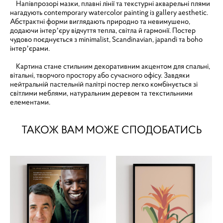
Напівпрозорі мазки, плавні лінії та текстурні акварельні плями
нагадують contemporary watercolor painting із gallery aesthetic.
Абстрактні форми виглядають природно та невимушено,
додаючи інтерʼєру відчуття тепла, світла й гармонії. Постер
чудово поєднується з minimalist, Scandinavian, japandi та boho
інтерʼєрами.
Картина стане стильним декоративним акцентом для спальні,
вітальні, творчого простору або сучасного офісу. Завдяки
нейтральній пастельній палітрі постер легко комбінується зі
світлими меблями, натуральним деревом та текстильними
елементами.
ТАКОЖ ВАМ МОЖЕ СПОДОБАТИСЬ