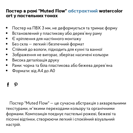
Постер в рамі "Muted Flow"
абстрактний
watercolor
art у пастельних тонах
Постер на ПВХ 3 мм, не деформується та тримає форму
Встановлений у пластикову або дерев’яну раму
Є кріплення для настінного монтажу
Без скла — легкий і безпечний формат
Стійкий до вологи, підходить для кухні та ванної
Зображення не вигорає, зберігає насичені кольори
Висока деталізація друку
Рами: чорна та біла пластикова або бежева дерев’яна
Формати: від A4 до A0
Постер "Muted Flow" — це сучасна абстракція з акварельними
текстурами, мʼякими переходами кольору та органічними
формами. Композиція поєднує пастельні рожеві, бежеві та
пісочні відтінки, створюючи легкий і спокійний візуальний
настрій.