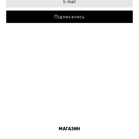
Підписатись
МІСТА
ПОСТЕР КИЇВ
ПОСТЕР ДНІПРО
ПОСТЕР ЗАПОРІЖЖЯ
ПОСТЕР КРЕМЕНЧУГ
ПОСТЕР ЛЬВІВ
ПОСТЕР ОДЕСА
ПОСТЕР ВІННИЦЯ
МАГАЗИН