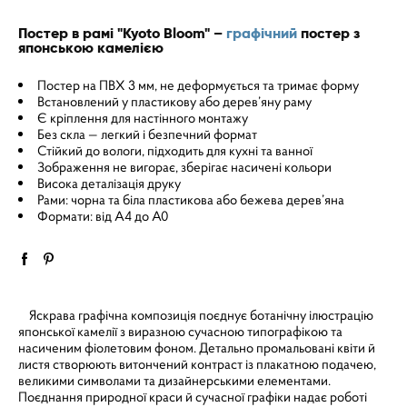
Постер в рамі "Kyoto Bloom" –
графічний
постер з
японською камелією
Постер на ПВХ 3 мм, не деформується та тримає форму
Встановлений у пластикову або дерев’яну раму
Є кріплення для настінного монтажу
Без скла — легкий і безпечний формат
Стійкий до вологи, підходить для кухні та ванної
Зображення не вигорає, зберігає насичені кольори
Висока деталізація друку
Рами: чорна та біла пластикова або бежева дерев’яна
Формати: від A4 до A0
Яскрава графічна композиція поєднує ботанічну ілюстрацію
японської камелії з виразною сучасною типографікою та
насиченим фіолетовим фоном. Детально промальовані квіти й
листя створюють витончений контраст із плакатною подачею,
великими символами та дизайнерськими елементами.
Поєднання природної краси й сучасної графіки надає роботі