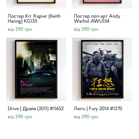
Постер Кіт Харінг (Keith
Постер поп-арт Andy
Haring) KG135
Warhol AWL034
від 390 грн.
від 390 грн.
Drive | Драйв (2011) #11652
Лють | Fury 2014 #1270
від 390 грн.
від 390 грн.