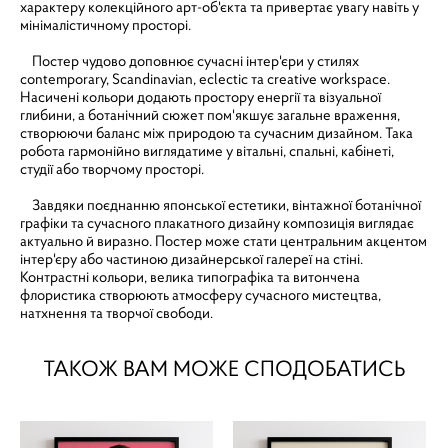
характеру колекційного арт-об'єкта та привертає увагу навіть у
мінімалістичному просторі.
Постер чудово доповнює сучасні інтер'єри у стилях
contemporary, Scandinavian, eclectic та creative workspace.
Насичені кольори додають простору енергії та візуальної
глибини, а ботанічний сюжет пом'якшує загальне враження,
створюючи баланс між природою та сучасним дизайном. Така
робота гармонійно виглядатиме у вітальні, спальні, кабінеті,
студії або творчому просторі.
Завдяки поєднанню японської естетики, вінтажної ботанічної
графіки та сучасного плакатного дизайну композиція виглядає
актуально й виразно. Постер може стати центральним акцентом
інтер'єру або частиною дизайнерської галереї на стіні.
Контрастні кольори, велика типографіка та витончена
флористика створюють атмосферу сучасного мистецтва,
натхнення та творчої свободи.
ТАКОЖ ВАМ МОЖЕ СПОДОБАТИСЬ