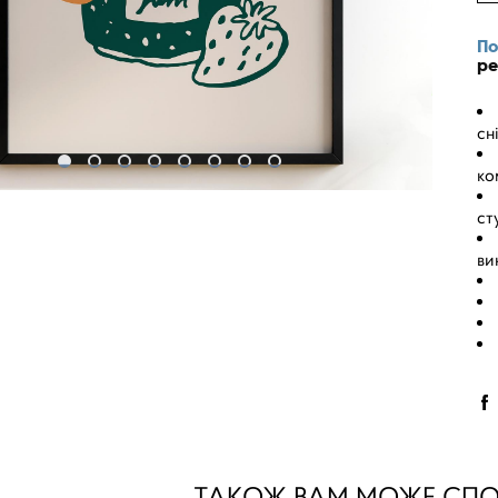
По
ре
сн
ко
ст
ви
ТАКОЖ ВАМ МОЖЕ СП