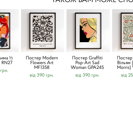
анма ½
Постер Modern
Постер Graffiti
Постер
) RN27
Flowers Art
Pop-Art Sad
Вільям 
MF1358
Woman GPA245
Morris
 грн.
від 390 грн.
від 390 грн.
від 2