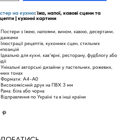
стер на кухню
: їжа, напої, кавові сцени та
цепти | кухонні картини
Постери з їжею, напоями, вином, кавою, десертами,
іданками
Ілюстрації рецептів, кухонних сцен, стильних
мпозицій
Ідеально для кухні, кавʼярні, ресторану, фудблогу або
удії
Унікальні авторські дизайни у пастельних, рожевих,
нних тонах
Формати: A4–A0
Високоякісний друк на ПВХ 3 мм
Рама: біла або чорна
Відправлення по Україні та в інші країни
ОДОБАТИСЬ