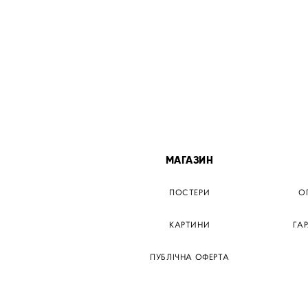
МІСТА
МАГАЗИН
ТЕР КИЇВ
ПОСТЕРИ
О
ЕР ДНІПРО
КАРТИНИ
ГА
Р ЗАПОРІЖЖЯ
ПУБЛІЧНА ОФЕРТА
Р КРЕМЕНЧУГ
ТЕР ЛЬВІВ
ТЕР ОДЕСА