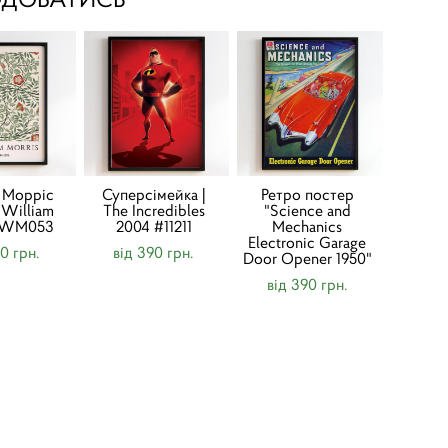
 Морріс
Суперсімейка |
Ретро постер
(William
The Incredibles
"Science and
) WM053
2004 #11211
Mechanics
Electronic Garage
50 грн.
від 390 грн.
Door Opener 1950"
від 390 грн.