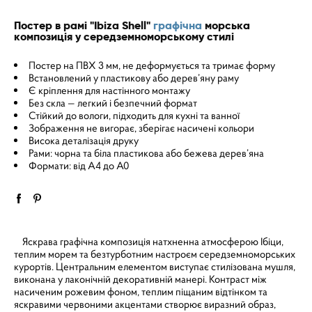
Постер в рамі "Ibiza Shell"
графічна
морська
композиція у середземноморському стилі
Постер на ПВХ 3 мм, не деформується та тримає форму
Встановлений у пластикову або дерев’яну раму
Є кріплення для настінного монтажу
Без скла — легкий і безпечний формат
Стійкий до вологи, підходить для кухні та ванної
Зображення не вигорає, зберігає насичені кольори
Висока деталізація друку
Рами: чорна та біла пластикова або бежева дерев’яна
Формати: від A4 до A0
Яскрава графічна композиція натхненна атмосферою Ібіци,
теплим морем та безтурботним настроєм середземноморських
курортів. Центральним елементом виступає стилізована мушля,
виконана у лаконічній декоративній манері. Контраст між
насиченим рожевим фоном, теплим піщаним відтінком та
яскравими червоними акцентами створює виразний образ,