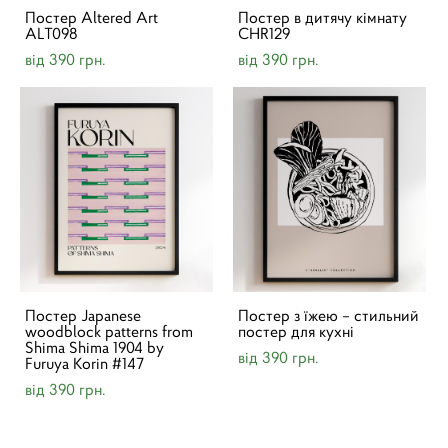
Постер Altered Art
Постер в дитячу кімнату
ALT098
CHR129
від 390 грн.
від 390 грн.
Постер Japanese
Постер з їжею – стильний
woodblock patterns from
постер для кухні
Shima Shima 1904 by
від 390 грн.
Furuya Korin #147
від 390 грн.