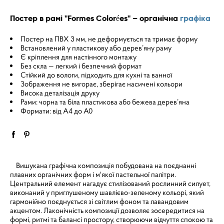
Постер в рамі "Formes Colorées" – органічна
графіка
Постер на ПВХ 3 мм, не деформується та тримає форму
Встановлений у пластикову або дерев’яну раму
Є кріплення для настінного монтажу
Без скла — легкий і безпечний формат
Стійкий до вологи, підходить для кухні та ванної
Зображення не вигорає, зберігає насичені кольори
Висока деталізація друку
Рами: чорна та біла пластикова або бежева дерев’яна
Формати: від A4 до A0
Вишукана графічна композиція побудована на поєднанні
плавних органічних форм і м'якої пастельної палітри.
Центральний елемент нагадує стилізований рослинний силует,
виконаний у приглушеному шавлієво-зеленому кольорі, який
гармонійно поєднується зі світлим фоном та лавандовим
акцентом. Лаконічність композиції дозволяє зосередитися на
формі, ритмі та балансі простору, створюючи відчуття спокою та