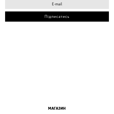
Підписатись
МІСТА
ПОСТЕР КИЇВ
ПОСТЕР ДНІПРО
ПОСТЕР ЗАПОРІЖЖЯ
ПОСТЕР КРЕМЕНЧУГ
ПОСТЕР ЛЬВІВ
ПОСТЕР ОДЕСА
ПОСТЕР ВІННИЦЯ
МАГАЗИН