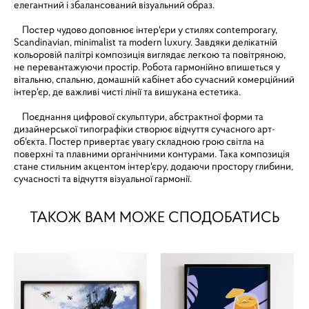
елегантний і збалансований візуальний образ.
Постер чудово доповнює інтер'єри у стилях contemporary,
Scandinavian, minimalist та modern luxury. Завдяки делікатній
кольоровій палітрі композиція виглядає легкою та повітряною,
не перевантажуючи простір. Робота гармонійно впишеться у
вітальню, спальню, домашній кабінет або сучасний комерційний
інтер'єр, де важливі чисті лінії та вишукана естетика.
Поєднання цифрової скульптури, абстрактної форми та
дизайнерської типографіки створює відчуття сучасного арт-
об'єкта. Постер привертає увагу складною грою світла на
поверхні та плавними органічними контурами. Така композиція
стане стильним акцентом інтер'єру, додаючи простору глибини,
сучасності та відчуття візуальної гармонії.
ТАКОЖ ВАМ МОЖЕ СПОДОБАТИСЬ