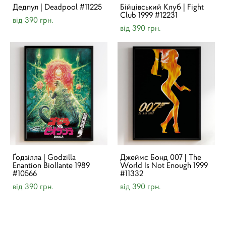
Дедпул | Deadpool #11225
Бійцівський Клуб | Fight
Club 1999 #12231
від 390 грн.
від 390 грн.
Ґодзілла | Godzilla
Джеймс Бонд 007 | The
Enantion Biollante 1989
World Is Not Enough 1999
#10566
#11332
від 390 грн.
від 390 грн.