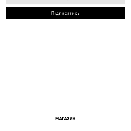
Підписатись
МІСТА
ПОСТЕР КИЇВ
ПОСТЕР ДНІПРО
ПОСТЕР ЗАПОРІЖЖЯ
ПОСТЕР КРЕМЕНЧУГ
ПОСТЕР ЛЬВІВ
ПОСТЕР ОДЕСА
ПОСТЕР ВІННИЦЯ
МАГАЗИН