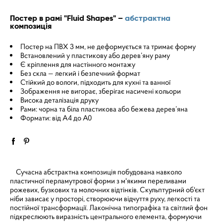
Постер в рамі "Fluid Shapes" –
абстрактна
композиція
Постер на ПВХ 3 мм, не деформується та тримає форму
Встановлений у пластикову або дерев’яну раму
Є кріплення для настінного монтажу
Без скла — легкий і безпечний формат
Стійкий до вологи, підходить для кухні та ванної
Зображення не вигорає, зберігає насичені кольори
Висока деталізація друку
Рами: чорна та біла пластикова або бежева дерев’яна
Формати: від A4 до A0
Сучасна абстрактна композиція побудована навколо
пластичної перламутрової форми з м'якими переливами
рожевих, бузкових та молочних відтінків. Скульптурний об'єкт
ніби зависає у просторі, створюючи відчуття руху, легкості та
постійної трансформації. Лаконічна типографіка та світлий фон
підкреслюють виразність центрального елемента, формуючи