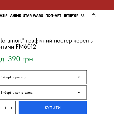
АЗІЯ
АНІМЕ
STAR WARS
ПОП-АРТ
ІНТЕР'ЄР
Floramort" графічний постер череп з
вітами FM6012
ід 390 грн.
Виберіть розмір
Виберіть колір рамки
КУПИТИ