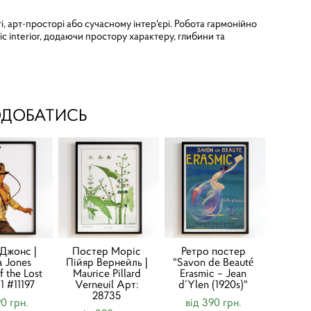
і, арт-просторі або сучасному інтер'єрі. Робота гармонійно
tic interior, додаючи простору характеру, глибини та
ОДОБАТИСЬ
 Джонс |
Постер Моріс
Ретро постер
a Jones
Пійяр Вернейль |
"Savon de Beauté
f the Lost
Maurice Pillard
Erasmic – Jean
1 #11197
Verneuil Арт:
d’Ylen (1920s)"
28735
90 грн.
від 390 грн.