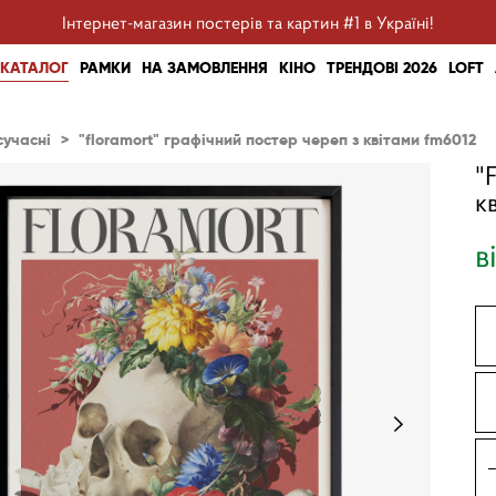
Інтернет-магазин постерів та картин #1 в Україні!
КАТАЛОГ
РАМКИ
НА ЗАМОВЛЕННЯ
КІНО
ТРЕНДОВІ 2026
LOFT
сучасні
>
"floramort" графічний постер череп з квітами fm6012
"
к
в