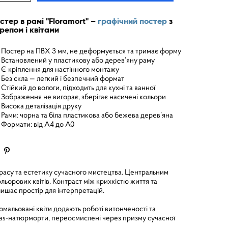
стер в рамі "Floramort" –
графічний постер
з
репом і квітами
Постер на ПВХ 3 мм, не деформується та тримає форму
Встановлений у пластикову або дерев’яну раму
Є кріплення для настінного монтажу
Без скла — легкий і безпечний формат
Стійкий до вологи, підходить для кухні та ванної
Зображення не вигорає, зберігає насичені кольори
Висока деталізація друку
Рами: чорна та біла пластикова або бежева дерев’яна
Формати: від A4 до A0
расу та естетику сучасного мистецтва. Центральним
орових квітів. Контраст між крихкістю життя та
ишає простір для інтерпретацій.
альовані квіти додають роботі витонченості та
itas-натюрморти, переосмислені через призму сучасної