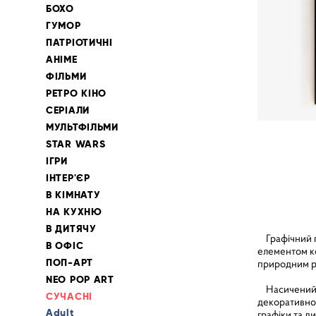
БОХО
ГУМОР
ПАТРІОТИЧНІ
АНІМЕ
ФІЛЬМИ
РЕТРО КІНО
СЕРІАЛИ
МУЛЬТФІЛЬМИ
STAR WARS
ІГРИ
ІНТЕР'ЄР
В КІМНАТУ
НА КУХНЮ
В ДИТЯЧУ
Графічний по
В ОФІС
елементом ко
ПОП-АРТ
природним ро
NEO POP ART
Насичений р
СУЧАСНІ
декоративнос
Adult
графіки та д