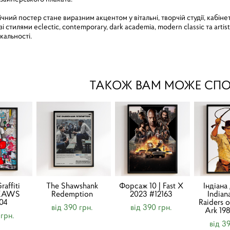
ний постер стане виразним акцентом у вітальні, творчій студії, кабінет
і стилями eclectic, contemporary, dark academia, modern classic та artis
ікальності.
ТАКОЖ ВАМ МОЖЕ СП
affiti
The Shawshank
Форсаж 10 | Fast X
Індіана
 KAWS
Redemption
2023 #12163
Indian
04
Raiders o
від 390 грн.
від 390 грн.
Ark 198
 грн.
від 3