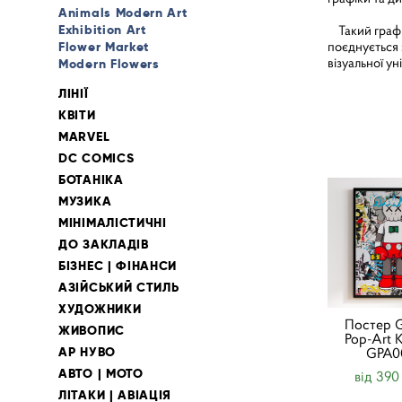
Animals Modern Art
Exhibition Art
Такий графіч
поєднується з
Flower Market
візуальної ун
Modern Flowers
ЛІНІЇ
КВІТИ
MARVEL
DC COMICS
БОТАНІКА
МУЗИКА
МІНІМАЛІСТИЧНІ
ДО ЗАКЛАДІВ
БІЗНЕС | ФІНАНСИ
АЗІЙСЬКИЙ СТИЛЬ
ХУДОЖНИКИ
Постер Gr
ЖИВОПИС
Pop-Art
АР НУВО
GPA0
АВТО | МОТО
від 390
ЛІТАКИ | АВІАЦІЯ