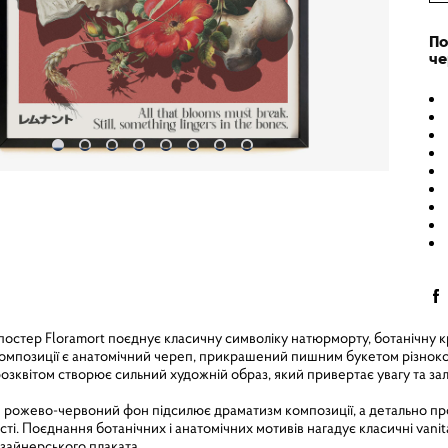
По
че
стер Floramort поєднує класичну символіку натюрморту, ботанічну к
мпозиції є анатомічний череп, прикрашений пишним букетом різноколь
зквітом створює сильний художній образ, який привертає увагу та зал
ожево-червоний фон підсилює драматизм композиції, а детально пром
ті. Поєднання ботанічних і анатомічних мотивів нагадує класичні van
изайнерського плаката.