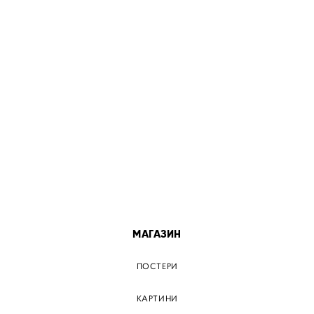
МІСТА
ПОСТЕР КИЇВ
ПОСТЕР ДНІПРО
ПОСТЕР ЗАПОРІЖЖЯ
ПОСТЕР КРЕМЕНЧУГ
ПОСТЕР ЛЬВІВ
ПОСТЕР ОДЕСА
ПОСТЕР ВІННИЦЯ
МАГАЗИН
ПОСТЕРИ
КАРТИНИ