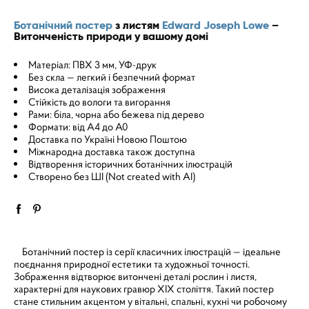
Ботанічний постер
з листям
Edward Joseph Lowe
–
Витонченість природи у вашому домі
Матеріал: ПВХ 3 мм, УФ-друк
Без скла — легкий і безпечний формат
Висока деталізація зображення
Стійкість до вологи та вигорання
Рами: біла, чорна або бежева під дерево
Формати: від A4 до A0
Доставка по Україні Новою Поштою
Міжнародна доставка також доступна
Відтворення історичних ботанічних ілюстрацій
Створено без ШІ (Not created with AI)
Ботанічний постер із серії класичних ілюстрацій — ідеальне
поєднання природної естетики та художньої точності.
Зображення відтворює витончені деталі рослин і листя,
характерні для наукових гравюр XIX століття. Такий постер
стане стильним акцентом у вітальні, спальні, кухні чи робочому