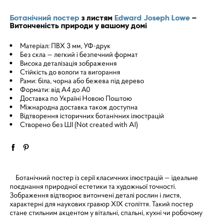
Ботанічний постер
з листям
Edward Joseph Lowe
–
Витонченість природи у вашому домі
Матеріал: ПВХ 3 мм, УФ-друк
Без скла — легкий і безпечний формат
Висока деталізація зображення
Стійкість до вологи та вигорання
Рами: біла, чорна або бежева під дерево
Формати: від A4 до A0
Доставка по Україні Новою Поштою
Міжнародна доставка також доступна
Відтворення історичних ботанічних ілюстрацій
Створено без ШІ (Not created with AI)
Ботанічний постер із серії класичних ілюстрацій — ідеальне
поєднання природної естетики та художньої точності.
Зображення відтворює витончені деталі рослин і листя,
характерні для наукових гравюр XIX століття. Такий постер
стане стильним акцентом у вітальні, спальні, кухні чи робочому