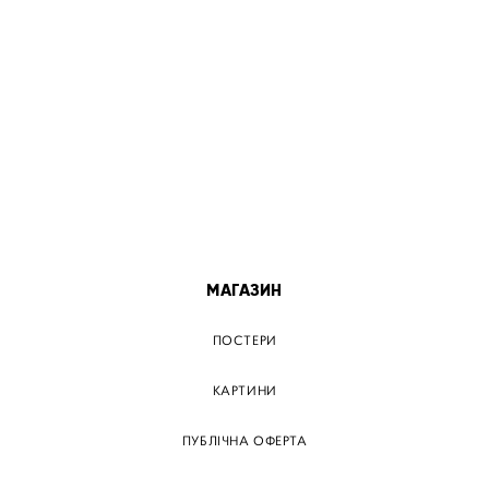
ПОСТЕР КИЇВ
ПОСТЕР ДНІПРО
ПОСТЕР ЗАПОРІЖЖЯ
ПОСТЕР КРЕМЕНЧУГ
ПОСТЕР ЛЬВІВ
ПОСТЕР ОДЕСА
ПОСТЕР ВІННИЦЯ
МАГАЗИН
ПОСТЕРИ
КАРТИНИ
ПУБЛІЧНА ОФЕРТА