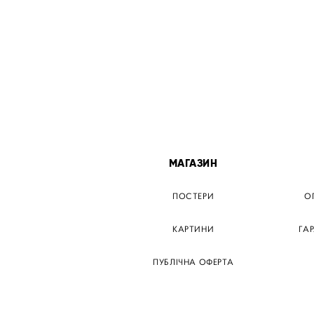
МІСТА
МАГАЗИН
ТЕР КИЇВ
ПОСТЕРИ
О
ЕР ДНІПРО
КАРТИНИ
ГА
Р ЗАПОРІЖЖЯ
ПУБЛІЧНА ОФЕРТА
Р КРЕМЕНЧУГ
ТЕР ЛЬВІВ
ТЕР ОДЕСА