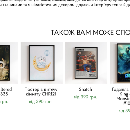
 тканинами та мінімалістичним декором, додаючи інтерʼєру тепла й д
ТАКОЖ ВАМ МОЖЕ СП
ltered
Постер в дитячу
Snatch
Ґодзілла 
T335
кімнату CHR121
King 
від 390 грн.
Monste
 грн.
від 390 грн.
#1
від 3