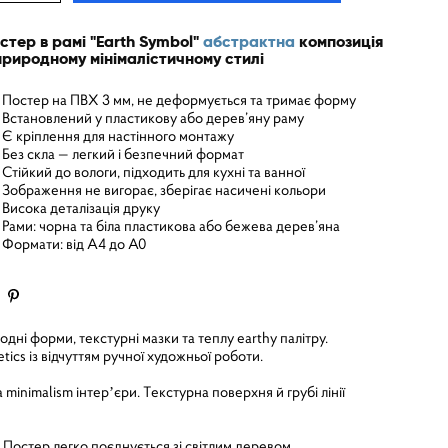
стер в рамі "Earth Symbol"
абстрактна
композиція
природному мінімалістичному стилі
Постер на ПВХ 3 мм, не деформується та тримає форму
Встановлений у пластикову або дерев’яну раму
Є кріплення для настінного монтажу
Без скла — легкий і безпечний формат
Стійкий до вологи, підходить для кухні та ванної
Зображення не вигорає, зберігає насичені кольори
Висока деталізація друку
Рами: чорна та біла пластикова або бежева дерев’яна
Формати: від A4 до A0
дні форми, текстурні мазки та теплу earthy палітру.
cs із відчуттям ручної художньої роботи.
minimalism інтерʼєри. Текстурна поверхня й грубі лінії
. Постер легко поєднується зі світлим деревом,