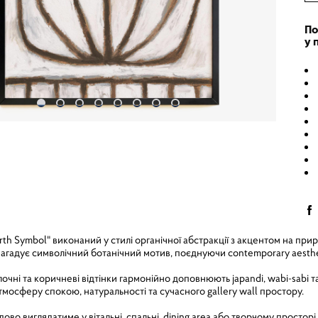
По
у 
h Symbol" виконаний у стилі органічної абстракції з акцентом на приро
агадує символічний ботанічний мотив, поєднуючи contemporary aestheti
чні та коричневі відтінки гармонійно доповнюють japandi, wabi-sabi та 
мосферу спокою, натуральності та сучасного gallery wall простору.
во виглядатиме у вітальні, спальні, dining area або творчому просторі