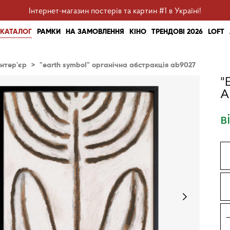
Інтернет-магазин постерів та картин #1 в Україні!
КАТАЛОГ
РАМКИ
НА ЗАМОВЛЕННЯ
КІНО
ТРЕНДОВІ 2026
LOFT
інтер'єр
>
"earth symbol" органічна абстракція ab9027
"
A
в