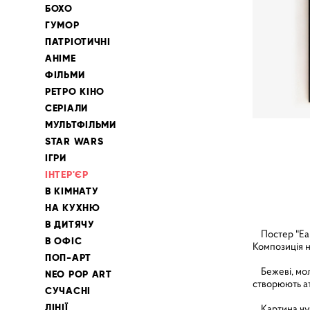
БОХО
ГУМОР
ПАТРІОТИЧНІ
АНІМЕ
ФІЛЬМИ
РЕТРО КІНО
СЕРІАЛИ
МУЛЬТФІЛЬМИ
STAR WARS
ІГРИ
ІНТЕР'ЄР
В КІМНАТУ
НА КУХНЮ
В ДИТЯЧУ
Постер "Eart
В ОФІС
Композиція н
ПОП-АРТ
Бежеві, моло
NEO POP ART
створюють ат
СУЧАСНІ
ЛІНІЇ
Картина чудо