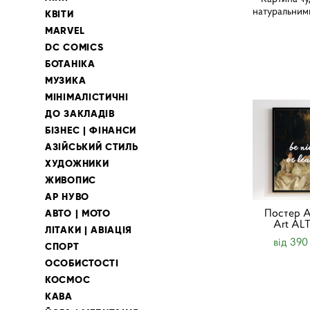
натуральними
КВІТИ
MARVEL
DC COMICS
БОТАНІКА
МУЗИКА
МІНІМАЛІСТИЧНІ
ДО ЗАКЛАДІВ
БІЗНЕС | ФІНАНСИ
АЗІЙСЬКИЙ СТИЛЬ
ХУДОЖНИКИ
ЖИВОПИС
АР НУВО
Постер A
АВТО | МОТО
Art AL
ЛІТАКИ | АВІАЦІЯ
від 390
СПОРТ
ОСОБИСТОСТІ
КОСМОС
КАВА