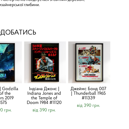
изайнерської глибини.
ОДОБАТИСЬ
| Godzilla
Індіана Джонс |
Джеймс Бонд 007
of the
Indiana Jones and
| Thunderball 1965
rs 2019
the Temple of
#11339
0575
Doom 1984 #11120
від 390 грн.
90 грн.
від 390 грн.