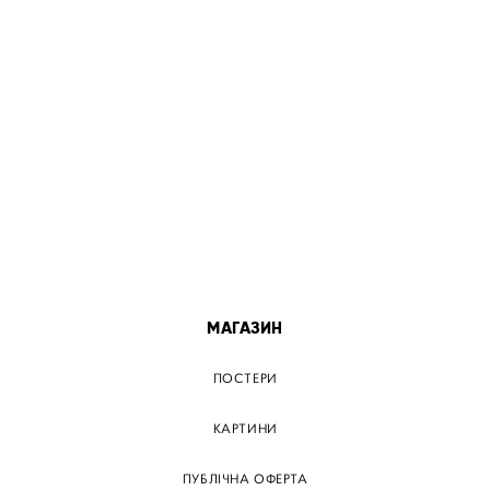
МІСТА
ПОСТЕР КИЇВ
ПОСТЕР ДНІПРО
ПОСТЕР ЗАПОРІЖЖЯ
ПОСТЕР КРЕМЕНЧУГ
ПОСТЕР ЛЬВІВ
ПОСТЕР ОДЕСА
ПОСТЕР ВІННИЦЯ
МАГАЗИН
ПОСТЕРИ
КАРТИНИ
ПУБЛІЧНА ОФЕРТА