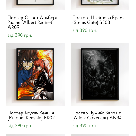
Постер Огюст Альберт
Постер Штейнова Брама
Расіне (Albert Racinet)
(Steins Gate) SE03
AR09
від 390 грн.
від 390 грн.
Постер Блукач Кеншін
Постер Чужий: Заповіт
(Rurouni Kenshin) RK02
(Alien: Covenant) AN34
від 390 грн.
від 390 грн.