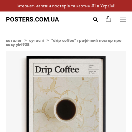
Інтернет-магазин постерів та картин #1 в Україні!
POSTERS.COM.UA
каталог
>
сучасні
>
"drip coffee" графічний постер про
каву yk4938