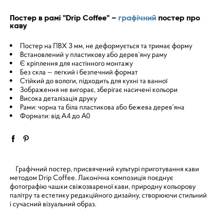
Постер в рамі "Drip Coffee" –
графічний
постер про
каву
Постер на ПВХ 3 мм, не деформується та тримає форму
Встановлений у пластикову або дерев’яну раму
Є кріплення для настінного монтажу
Без скла — легкий і безпечний формат
Стійкий до вологи, підходить для кухні та ванної
Зображення не вигорає, зберігає насичені кольори
Висока деталізація друку
Рами: чорна та біла пластикова або бежева дерев’яна
Формати: від A4 до A0
Графічний постер, присвячений культурі приготування кави
методом Drip Coffee. Лаконічна композиція поєднує
фотографію чашки свіжозвареної кави, природну кольорову
палітру та естетику редакційного дизайну, створюючи стильний
і сучасний візуальний образ.