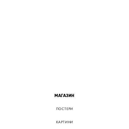
МІСТА
ПОСТЕР КИЇВ
ПОСТЕР ДНІПРО
ПОСТЕР ЗАПОРІЖЖЯ
ПОСТЕР КРЕМЕНЧУГ
ПОСТЕР ЛЬВІВ
ПОСТЕР ОДЕСА
ПОСТЕР ВІННИЦЯ
МАГАЗИН
ПОСТЕРИ
КАРТИНИ