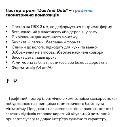
Постер в рамі "Dos And Dots" –
графічна
геометрична композиція
Постер на ПВХ 3 мм, не деформується та тримає форму
Встановлений у пластикову або дерев’яну раму
Є кріплення для настінного монтажу
Без скла — легкий і безпечний формат
Стійкий до вологи, підходить для кухні та ванної
Зображення не вигорає, зберігає насичені кольори
Висока деталізація друку
Рами: чорна та біла пластикова або бежева дерев’яна
Формати: від A4 до A0
Графічний постер із ритмічною композицією кольорових кіл,
побудованою на принципах геометричного балансу та
мінімалізму. Поєднання насичених синіх, червоних, жовтих і
зелених відтінків створює виразний візуальний ритм, який
привертає увагу та додає інтер'єру сучасного характеру.