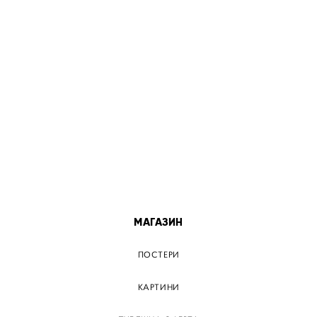
МІСТА
ПОСТЕР КИЇВ
ПОСТЕР ДНІПРО
ПОСТЕР ЗАПОРІЖЖЯ
ПОСТЕР КРЕМЕНЧУГ
ПОСТЕР ЛЬВІВ
ПОСТЕР ОДЕСА
ПОСТЕР ВІННИЦЯ
МАГАЗИН
ПОСТЕРИ
КАРТИНИ