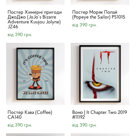
Постер Химерні пригоди
Постер Моряк Попай
ДжоДжо (JoJo’s Bizarre
(Popeye the Sailor) PS1015
Adventure Kuujou Jolyne)
від 390 грн.
JZ46
від 390 грн.
Постер Кава (Coffee)
Воно | It Chapter Two 2019
CA140
#11192
від 390 грн.
від 390 грн.