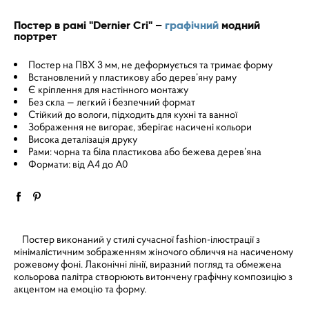
Постер в рамі "Dernier Cri" –
графічний
модний
портрет
Постер на ПВХ 3 мм, не деформується та тримає форму
Встановлений у пластикову або дерев’яну раму
Є кріплення для настінного монтажу
Без скла — легкий і безпечний формат
Стійкий до вологи, підходить для кухні та ванної
Зображення не вигорає, зберігає насичені кольори
Висока деталізація друку
Рами: чорна та біла пластикова або бежева дерев’яна
Формати: від A4 до A0
Постер виконаний у стилі сучасної fashion-ілюстрації з
мінімалістичним зображенням жіночого обличчя на насиченому
рожевому фоні. Лаконічні лінії, виразний погляд та обмежена
кольорова палітра створюють витончену графічну композицію з
акцентом на емоцію та форму.