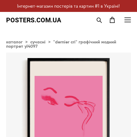
Інтернет-магазин постерів та картин #1 в Україні!
POSTERS.COM.UA
каталог
>
сучасні
>
"dernier cri" графічний модний
портрет yl4097