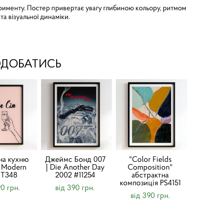
рименту. Постер привертає увагу глибиною кольору, ритмом
а візуальної динаміки.
ОДОБАТИСЬ
на кухню
Джеймс Бонд 007
"Color Fields
n Modern
| Die Another Day
Composition"
KT348
2002 #11254
абстрактна
композиція PS4151
90 грн.
від 390 грн.
від 390 грн.