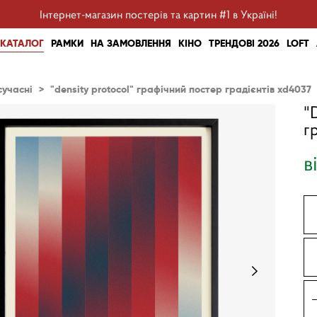
Інтернет-магазин постерів та картин #1 в Україні!
КАТАЛОГ
РАМКИ
НА ЗАМОВЛЕННЯ
КІНО
ТРЕНДОВІ 2026
LOFT
сучасні
>
"density protocol" графічний постер градієнтів xd4037
"
г
в