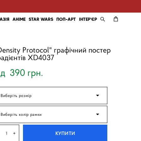
АЗІЯ
АНІМЕ
STAR WARS
ПОП-АРТ
ІНТЕР'ЄР
Density Protocol" графічний постер
радієнтів XD4037
ід 390 грн.
Виберіть розмір
Виберіть колір рамки
КУПИТИ