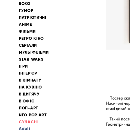
БОХО
ГУМОР
ПАТРІОТИЧНІ
АНІМЕ
ФІЛЬМИ
РЕТРО КІНО
СЕРІАЛИ
МУЛЬТФІЛЬМИ
STAR WARS
ІГРИ
ІНТЕР'ЄР
В КІМНАТУ
НА КУХНЮ
В ДИТЯЧУ
Постер склад
В ОФІС
Насичені чер
ПОП-АРТ
стилі дизайн
NEO POP ART
Такий постер
СУЧАСНІ
Геометрична 
Adult