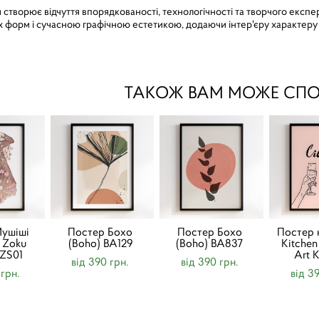
творює відчуття впорядкованості, технологічності та творчого експе
 форм і сучасною графічною естетикою, додаючи інтер'єру характеру т
ТАКОЖ ВАМ МОЖЕ СП
ушіші
Постер Бохо
Постер Бохо
Постер 
i Zoku
(Boho) BA129
(Boho) BA837
Kitche
ZS01
Art 
від 390 грн.
від 390 грн.
 грн.
від 3