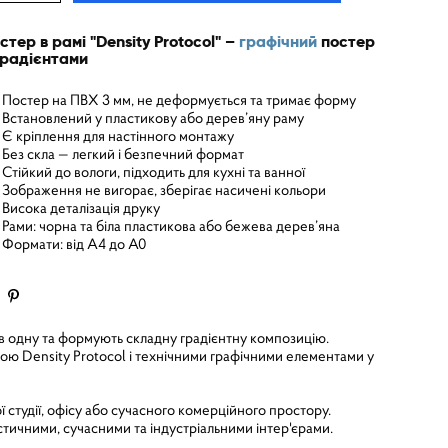
стер в рамі "Density Protocol" –
графічний
постер
градієнтами
Постер на ПВХ 3 мм, не деформується та тримає форму
Встановлений у пластикову або дерев’яну раму
Є кріплення для настінного монтажу
Без скла — легкий і безпечний формат
Стійкий до вологи, підходить для кухні та ванної
Зображення не вигорає, зберігає насичені кольори
Висока деталізація друку
Рами: чорна та біла пластикова або бежева дерев’яна
Формати: від A4 до A0
в одну та формують складну градієнтну композицію.
ікою Density Protocol і технічними графічними елементами у
студії, офісу або сучасного комерційного простору.
стичними, сучасними та індустріальними інтер'єрами.