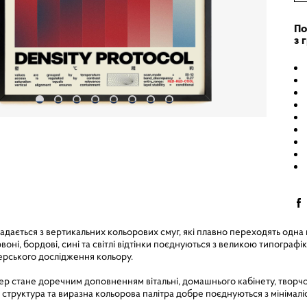
По
з 
ається з вертикальних кольорових смуг, які плавно переходять одна 
воні, бордові, сині та світлі відтінки поєднуються з великою типограф
ерського дослідження кольору.
 стане доречним доповненням вітальні, домашнього кабінету, творчої 
структура та виразна кольорова палітра добре поєднуються з мінімалі