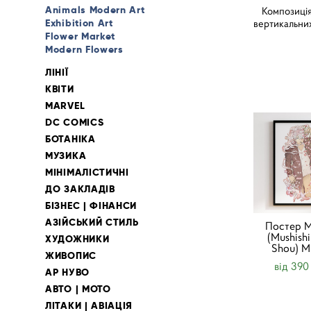
Animals Modern Art
Композиція с
Exhibition Art
вертикальних
Flower Market
Modern Flowers
ЛІНІЇ
КВІТИ
MARVEL
DC COMICS
БОТАНІКА
МУЗИКА
МІНІМАЛІСТИЧНІ
ДО ЗАКЛАДІВ
БІЗНЕС | ФІНАНСИ
АЗІЙСЬКИЙ СТИЛЬ
Постер М
(Mushish
ХУДОЖНИКИ
Shou) M
ЖИВОПИС
від 390
АР НУВО
АВТО | МОТО
ЛІТАКИ | АВІАЦІЯ