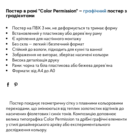
Постер в рамі "Color Permission" –
графічний
постер з
градієнтами
Постер на ПВХ 3 мм, не деформується та тримає форму
Встановлений у пластикову або дерев’яну раму
Є кріплення для настінного монтажу
Без скла — легкий і безпечний формат
Стійкий до вологи, підходить для кухні та ванної
Зображення не вигорає, зберігає насичені кольори
Висока деталізація друку
Рами: чорна та біла пластикова або бежева дерев’яна
Формати: від A4 до A0
Постер поєднує геометричну сітку з плавними кольоровими
переходами, що змінюються від теплих золотистих відтінків до
насичених фіолетових і синіх тонів. Композицію доповнює
велика типографіка Color Permission та дрібні графічні елементи
у стилі дизайнерського архіву або експериментального
дослідження кольору.