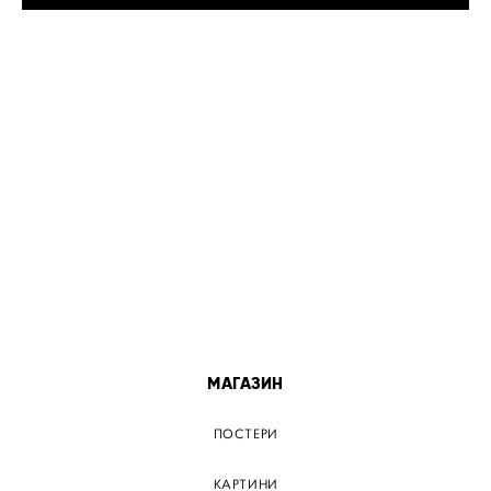
МІСТА
ПОСТЕР КИЇВ
ПОСТЕР ДНІПРО
ПОСТЕР ЗАПОРІЖЖЯ
ПОСТЕР КРЕМЕНЧУГ
ПОСТЕР ЛЬВІВ
ПОСТЕР ОДЕСА
ПОСТЕР ВІННИЦЯ
МАГАЗИН
ПОСТЕРИ
КАРТИНИ