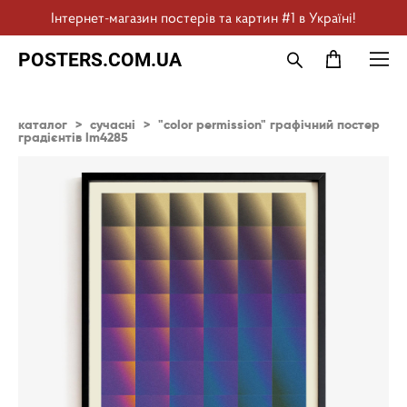
Інтернет-магазин постерів та картин #1 в Україні!
POSTERS.COM.UA
каталог
>
сучасні
>
"color permission" графічний постер
градієнтів lm4285