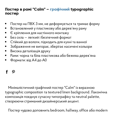
Постер в рамі "Calm" –
графічний
typographic
постер
Постер на ПВХ 3 мм, не деформується та тримає форму
Встановлений у пластикову або дерев’яну раму
Є кріплення для настінного монтажу
Без скла — легкий і безпечний формат
Стійкий до вологи, підходить для кухні та ванної
Зображення не вигорає, зберігає насичені кольори
Висока деталізація друку
Рами: чорна та біла пластикова або бежева дерев’яна
Формати: від A4 до A0
Мінімалістичний графічний постер "Calm" із виразною
typographic composition та textured linen background. Лаконічна
композиція поєднує сучасну типографіку та neutral palette,
створюючи стриманий дизайнерський акцент.
Постер чудово доповнить bedroom, hallway, office або modern