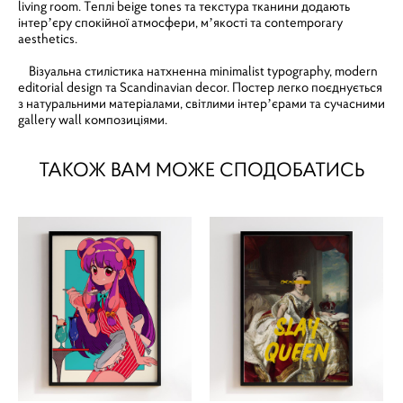
living room. Теплі beige tones та текстура тканини додають
інтерʼєру спокійної атмосфери, мʼякості та contemporary
aesthetics.
Візуальна стилістика натхненна minimalist typography, modern
editorial design та Scandinavian decor. Постер легко поєднується
з натуральними матеріалами, світлими інтерʼєрами та сучасними
gallery wall композиціями.
ТАКОЖ ВАМ МОЖЕ СПОДОБАТИСЬ