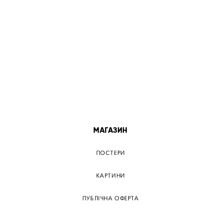
ПОСТЕР КИЇВ
ПОСТЕР ДНІПРО
ПОСТЕР ЗАПОРІЖЖЯ
ПОСТЕР КРЕМЕНЧУГ
ПОСТЕР ЛЬВІВ
ПОСТЕР ОДЕСА
ПОСТЕР ВІННИЦЯ
МАГАЗИН
ПОСТЕРИ
КАРТИНИ
ПУБЛІЧНА ОФЕРТА