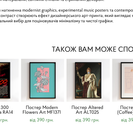
атхненна modernist graphics, experimental music posters та contempora
онтраст створюють ефект дизайнерського арт-принта, який виглядає як
альний вибір для поціновувачів мінімалізму та чистої графіки.
ТАКОЖ ВАМ МОЖЕ СП
 300
Постер Modern
Постер Altered
Посте
в RA14
Flowers Art MF1371
Art ALT025
(Coffe
 грн.
від 390 грн.
від 390 грн.
від 3