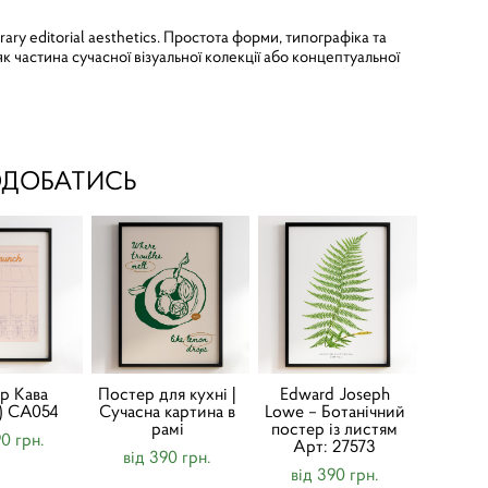
ry editorial aesthetics. Простота форми, типографіка та
 частина сучасної візуальної колекції або концептуальної
ОДОБАТИСЬ
р Кава
Постер для кухні |
Edward Joseph
e) CA054
Cучасна картина в
Lowe – Ботанічний
рамі
постер із листям
90 грн.
Арт: 27573
від 390 грн.
від 390 грн.