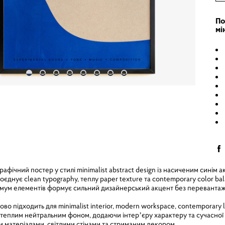
По
мі
фічний постер у стилі minimalist abstract design із насиченим сині
оєднує clean typography, теплу paper texture та contemporary color ba
німум елементів формує сильний дизайнерський акцент без переванта
о підходить для minimalist interior, modern workspace, contemporary li
 теплим нейтральним фоном, додаючи інтерʼєру характеру та сучасної g
 матеріалами, світлими стінами та стриманим декором.