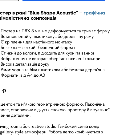
стер в рамі "Blue Shape Acoustic" –
графічна
німалістична композиція
Постер на ПВХ 3 мм, не деформується та тримає форму
Встановлений у пластикову або дерев’яну раму
Є кріплення для настінного монтажу
Без скла — легкий і безпечний формат
Стійкий до вологи, підходить для кухні та ванної
Зображення не вигорає, зберігає насичені кольори
Висока деталізація друку
Рами: чорна та біла пластикова або бежева дерев’яна
Формати: від A4 до A0
м акцентом та мʼякою геометричною формою. Лаконічна
lance, створюючи відчуття спокою, простору й візуальної
ження деталями.
ving room або creative studio. Глибокий синій колір
allery-style атмосфери. Робота легко комбінується з