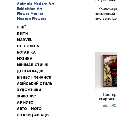
Animals Modern Art
Exhibition Art
Композиція н
кольоровий к
Flower Market
виставки. Іде
Modern Flowers
ЛІНІЇ
КВІТИ
MARVEL
DC COMICS
БОТАНІКА
МУЗИКА
МІНІМАЛІСТИЧНІ
ДО ЗАКЛАДІВ
БІЗНЕС | ФІНАНСИ
АЗІЙСЬКИЙ СТИЛЬ
ХУДОЖНИКИ
Постер
ЖИВОПИС
спартанці
АР НУВО
від 390
АВТО | МОТО
ЛІТАКИ | АВІАЦІЯ