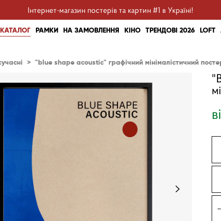
Інтернет-магазин постерів та картин #1 в Україні!
КАТАЛОГ
РАМКИ
НА ЗАМОВЛЕННЯ
КІНО
ТРЕНДОВІ 2026
LOFT
сучасні
>
"blue shape acoustic" графічний мінімалістичний пост
"
м
в