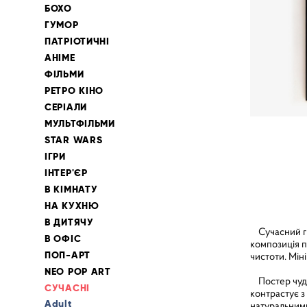
БОХО
ГУМОР
ПАТРІОТИЧНІ
АНІМЕ
ФІЛЬМИ
РЕТРО КІНО
СЕРІАЛИ
МУЛЬТФІЛЬМИ
STAR WARS
ІГРИ
ІНТЕР'ЄР
В КІМНАТУ
НА КУХНЮ
В ДИТЯЧУ
Сучасний гра
В ОФІС
композиція п
ПОП-АРТ
чистоти. Мі
NEO POP ART
Постер чудов
СУЧАСНІ
контрастує з
Adult
натуральними