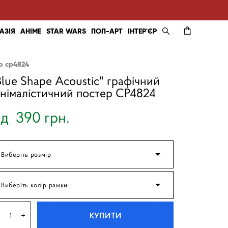
АЗІЯ
АНІМЕ
STAR WARS
ПОП-АРТ
ІНТЕР'ЄР
ер cp4824
Blue Shape Acoustic" графічний
інімалістичний постер CP4824
ід 390 грн.
Виберіть розмір
Виберіть колір рамки
КУПИТИ