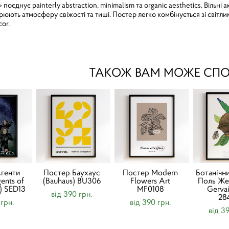
оєднує painterly abstraction, minimalism та organic aesthetics. Вільні
рюють атмосферу свіжості та тиші. Постер легко комбінується зі світлим
cor.
ТАКОЖ ВАМ МОЖЕ СП
генти
Постер Баухаус
Постер Modern
Ботанічн
ents of
(Bauhaus) BU306
Flowers Art
Поль Жер
.) SED13
MF0108
Gerva
від 390 грн.
28
 грн.
від 390 грн.
від 3