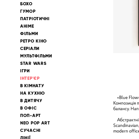
БОХО
ГУМОР
ПАТРІОТИЧНІ
АНІМЕ
ФІЛЬМИ
РЕТРО КІНО
СЕРІАЛИ
МУЛЬТФІЛЬМИ
STAR WARS
ІГРИ
ІНТЕР'ЄР
В КІМНАТУ
НА КУХНЮ
«Blue Flow» 
В ДИТЯЧУ
Композиція по
В ОФІС
балансу. Напі
ПОП-АРТ
Абстрактні л
NEO POP ART
Scandinavian,
СУЧАСНІ
modern offic
ЛІНІЇ