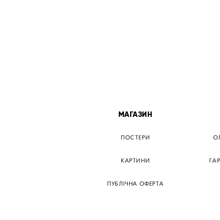
МІСТА
МАГАЗИН
ТЕР КИЇВ
ПОСТЕРИ
О
ЕР ДНІПРО
КАРТИНИ
ГА
Р ЗАПОРІЖЖЯ
ПУБЛІЧНА ОФЕРТА
Р КРЕМЕНЧУГ
ТЕР ЛЬВІВ
ТЕР ОДЕСА