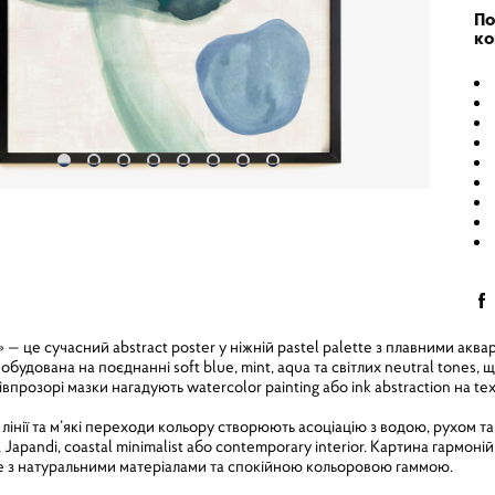
По
ко
— це сучасний abstract poster у ніжній pastel palette з плавними а
будована на поєднанні soft blue, mint, aqua та світлих neutral tones, 
впрозорі мазки нагадують watercolor painting або ink abstraction на te
інії та м’які переходи кольору створюють асоціацію з водою, рухом 
 Japandi, coastal minimalist або contemporary interior. Картина гармонійн
e з натуральними матеріалами та спокійною кольоровою гаммою.