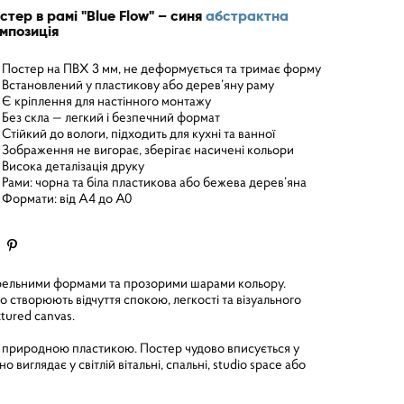
стер в рамі "Blue Flow" – синя
абстрактна
мпозиція
Постер на ПВХ 3 мм, не деформується та тримає форму
Встановлений у пластикову або дерев’яну раму
Є кріплення для настінного монтажу
Без скла — легкий і безпечний формат
Стійкий до вологи, підходить для кухні та ванної
Зображення не вигорає, зберігає насичені кольори
Висока деталізація друку
Рами: чорна та біла пластикова або бежева дерев’яна
Формати: від A4 до A0
кварельними формами та прозорими шарами кольору.
що створюють відчуття спокою, легкості та візуального
xtured canvas.
та природною пластикою. Постер чудово вписується у
о виглядає у світлій вітальні, спальні, studio space або