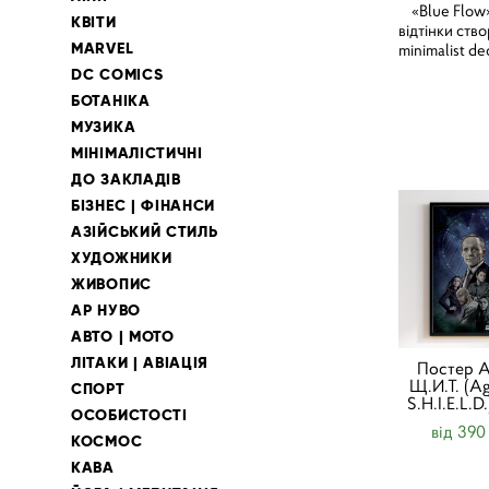
«Blue Flow» п
КВІТИ
відтінки ство
MARVEL
minimalist de
DC COMICS
БОТАНІКА
МУЗИКА
МІНІМАЛІСТИЧНІ
ДО ЗАКЛАДІВ
БІЗНЕС | ФІНАНСИ
АЗІЙСЬКИЙ СТИЛЬ
ХУДОЖНИКИ
ЖИВОПИС
АР НУВО
АВТО | МОТО
ЛІТАКИ | АВІАЦІЯ
Постер А
Щ.И.Т. (Ag
СПОРТ
S.H.I.E.L.D
ОСОБИСТОСТІ
від 390
КОСМОС
КАВА