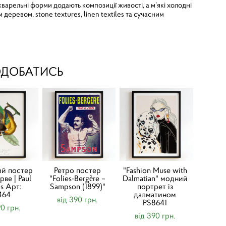
 акварельні форми додають композиції живості, а м’які холодні
 деревом, stone textures, linen textiles та сучасним
ОДОБАТИСЬ
ий постер
Ретро постер
"Fashion Muse with
ве | Paul
"Folies-Bergère –
Dalmatian" модний
is Арт:
Sampson (1899)"
портрет із
464
далматином
від 390 грн.
PS8641
90 грн.
від 390 грн.