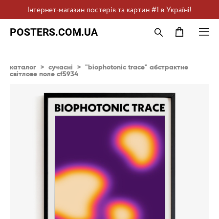
Інтернет-магазин постерів та картин #1 в Україні!
POSTERS.COM.UA
каталог
>
сучасні
>
"biophotonic trace" абстрактне
світлове поле cf5934