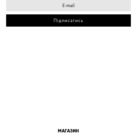
Підписатись
МІСТА
ПОСТЕР КИЇВ
ПОСТЕР ДНІПРО
ПОСТЕР ЗАПОРІЖЖЯ
ПОСТЕР КРЕМЕНЧУГ
ПОСТЕР ЛЬВІВ
ПОСТЕР ОДЕСА
ПОСТЕР ВІННИЦЯ
МАГАЗИН