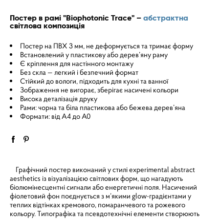
Постер в рамі "Biophotonic Trace" –
абстрактна
світлова композиція
Постер на ПВХ 3 мм, не деформується та тримає форму
Встановлений у пластикову або дерев’яну раму
Є кріплення для настінного монтажу
Без скла — легкий і безпечний формат
Стійкий до вологи, підходить для кухні та ванної
Зображення не вигорає, зберігає насичені кольори
Висока деталізація друку
Рами: чорна та біла пластикова або бежева дерев’яна
Формати: від A4 до A0
Графічний постер виконаний у стилі experimental abstract
aesthetics із візуалізацією світлових форм, що нагадують
біолюмінесцентні сигнали або енергетичні поля. Насичений
фіолетовий фон поєднується з м’якими glow-градієнтами у
теплих відтінках кремового, помаранчевого та рожевого
кольору. Типографіка та псевдотехнічні елементи створюють