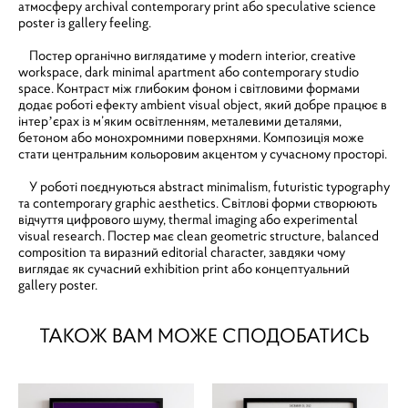
атмосферу archival contemporary print або speculative science
poster із gallery feeling.
Постер органічно виглядатиме у modern interior, creative
workspace, dark minimal apartment або contemporary studio
space. Контраст між глибоким фоном і світловими формами
додає роботі ефекту ambient visual object, який добре працює в
інтерʼєрах із м’яким освітленням, металевими деталями,
бетоном або монохромними поверхнями. Композиція може
стати центральним кольоровим акцентом у сучасному просторі.
У роботі поєднуються abstract minimalism, futuristic typography
та contemporary graphic aesthetics. Світлові форми створюють
відчуття цифрового шуму, thermal imaging або experimental
visual research. Постер має clean geometric structure, balanced
composition та виразний editorial character, завдяки чому
виглядає як сучасний exhibition print або концептуальний
gallery poster.
ТАКОЖ ВАМ МОЖЕ СПОДОБАТИСЬ