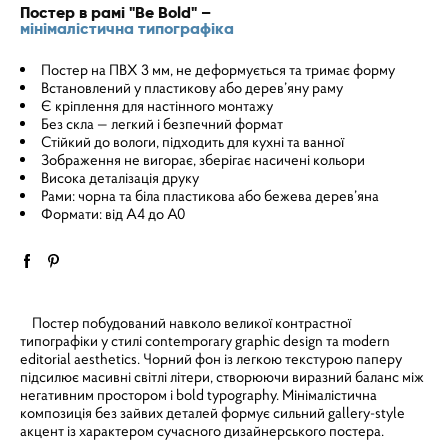
Постер в рамі "Be Bold" –
мінімалістична типографіка
Постер на ПВХ 3 мм, не деформується та тримає форму
Встановлений у пластикову або дерев’яну раму
Є кріплення для настінного монтажу
Без скла — легкий і безпечний формат
Стійкий до вологи, підходить для кухні та ванної
Зображення не вигорає, зберігає насичені кольори
Висока деталізація друку
Рами: чорна та біла пластикова або бежева дерев’яна
Формати: від A4 до A0
Постер побудований навколо великої контрастної
типографіки у стилі contemporary graphic design та modern
editorial aesthetics. Чорний фон із легкою текстурою паперу
підсилює масивні світлі літери, створюючи виразний баланс між
негативним простором і bold typography. Мінімалістична
композиція без зайвих деталей формує сильний gallery-style
акцент із характером сучасного дизайнерського постера.