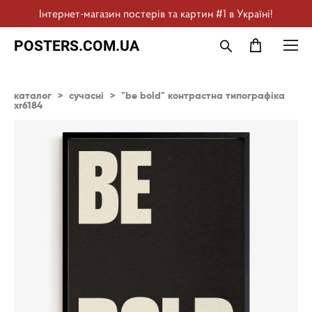
Інтернет-магазин постерів та картин #1 в Україні!
POSTERS.COM.UA
каталог
>
сучасні
>
"be bold" контрастна типографіка
xr6184