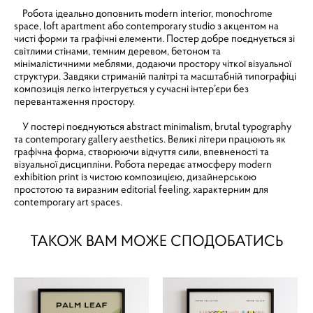
Робота ідеально доповнить modern interior, monochrome
space, loft apartment або contemporary studio з акцентом на
чисті форми та графічні елементи. Постер добре поєднується зі
світлими стінами, темним деревом, бетоном та
мінімалістичними меблями, додаючи простору чіткої візуальної
структури. Завдяки стриманій палітрі та масштабній типографіці
композиція легко інтегрується у сучасні інтер’єри без
перевантаження простору.
У постері поєднуються abstract minimalism, brutal typography
та contemporary gallery aesthetics. Великі літери працюють як
графічна форма, створюючи відчуття сили, впевненості та
візуальної дисципліни. Робота передає атмосферу modern
exhibition print із чистою композицією, дизайнерською
простотою та виразним editorial feeling, характерним для
contemporary art spaces.
ТАКОЖ ВАМ МОЖЕ СПОДОБАТИСЬ