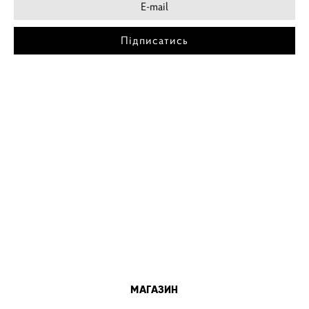
Підписатись
МІСТА
ПОСТЕР КИЇВ
ПОСТЕР ДНІПРО
ПОСТЕР ЗАПОРІЖЖЯ
ПОСТЕР КРЕМЕНЧУГ
ПОСТЕР ЛЬВІВ
ПОСТЕР ОДЕСА
ПОСТЕР ВІННИЦЯ
МАГАЗИН