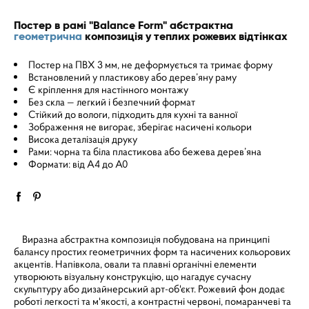
Постер в рамі "Balance Form" абстрактна
геометрична
композиція у теплих рожевих відтінках
Постер на ПВХ 3 мм, не деформується та тримає форму
Встановлений у пластикову або дерев’яну раму
Є кріплення для настінного монтажу
Без скла — легкий і безпечний формат
Стійкий до вологи, підходить для кухні та ванної
Зображення не вигорає, зберігає насичені кольори
Висока деталізація друку
Рами: чорна та біла пластикова або бежева дерев’яна
Формати: від A4 до A0
Виразна абстрактна композиція побудована на принципі
балансу простих геометричних форм та насичених кольорових
акцентів. Напівкола, овали та плавні органічні елементи
утворюють візуальну конструкцію, що нагадує сучасну
скульптуру або дизайнерський арт-об'єкт. Рожевий фон додає
роботі легкості та м'якості, а контрастні червоні, помаранчеві та