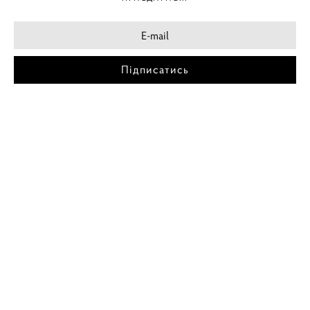
Підписатись
МІСТА
ПОСТЕР КИЇВ
ПОСТЕР ДНІПРО
ПОСТЕР ЗАПОРІЖЖЯ
ПОСТЕР КРЕМЕНЧУГ
ПОСТЕР ЛЬВІВ
ПОСТЕР ОДЕСА
ПОСТЕР ВІННИЦЯ