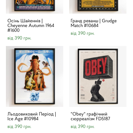
Осінь Шайеннів |
Гранд реванш | Grudge
Cheyenne Autumn 1964
Match #10684
#1600
від 390 грн.
від 390 грн.
Льодовиковий Період |
"Obey" графічний
Ice Age #10984
сюрреалізм FD5187
від 390 грн.
від 390 грн.