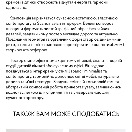
кремові відтінки створюють відчуття енергії та гармонії
одночасно.
Композиція вирізняється сучасною естетикою, властивою
contemporary та Scandinavian інтер'єрам. Великі кольорові
площини формують чистий графічний образ без зайвих
деталей, завдяки чому постер виглядає дорого та актуально.
Поєднання геометрії та органічних форм створює динамічний
ритм, а тепла палітра наповнює простір затишком, оптимізмом і
творчою атмосферою.
Постер стане ефектним акцентом у вітальні, спальні, творчій
студії, дитячій кімнаті або сучасному офісі. Він чудово
поєднується з інтер'єрами у стилі Japandi, minimalist та
contemporary, гармонійно доповнює світлі меблі, натуральне
дерево та м'які текстури. Завдяки сміливій кольоровій гамі та
абстрактній композиції робота привертає увагу, залишаючись
водночас легкою для сприйняття та універсальною для
сучасного простору.
ТАКОЖ ВАМ МОЖЕ СПОДОБАТИСЬ