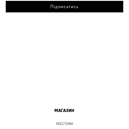
Підписатись
МІСТА
ПОСТЕР КИЇВ
ПОСТЕР ДНІПРО
ПОСТЕР ЗАПОРІЖЖЯ
ПОСТЕР КРЕМЕНЧУГ
ПОСТЕР ЛЬВІВ
ПОСТЕР ОДЕСА
ПОСТЕР ВІННИЦЯ
МАГАЗИН
ПОСТЕРИ