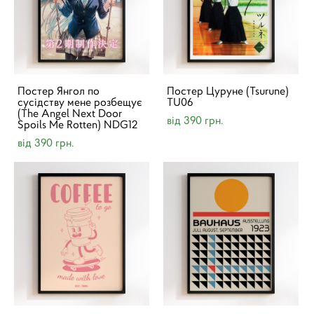
Постер Янгол по
Постер Цуруне (Tsurune)
сусідству мене розбещує
TU06
(The Angel Next Door
від 390 грн.
Spoils Me Rotten) NDG12
від 390 грн.