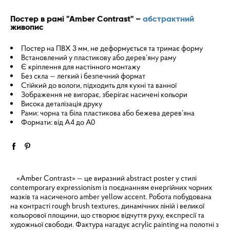
Постер в рамі "Amber Contrast" –
абстрактний
живопис
Постер на ПВХ 3 мм, не деформується та тримає форму
Встановлений у пластикову або дерев’яну раму
Є кріплення для настінного монтажу
Без скла — легкий і безпечний формат
Стійкий до вологи, підходить для кухні та ванної
Зображення не вигорає, зберігає насичені кольори
Висока деталізація друку
Рами: чорна та біла пластикова або бежева дерев’яна
Формати: від A4 до A0
«Amber Contrast» — це виразний abstract poster у стилі
contemporary expressionism із поєднанням енергійних чорних
мазків та насиченого amber yellow accent. Робота побудована
на контрасті rough brush textures, динамічних ліній і великої
кольорової площини, що створює відчуття руху, експресії та
художньої свободи. Фактура нагадує acrylic painting на полотні з