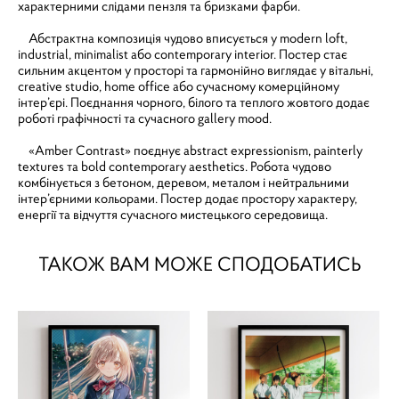
характерними слідами пензля та бризками фарби.
Абстрактна композиція чудово вписується у modern loft,
industrial, minimalist або contemporary interior. Постер стає
сильним акцентом у просторі та гармонійно виглядає у вітальні,
creative studio, home office або сучасному комерційному
інтер’єрі. Поєднання чорного, білого та теплого жовтого додає
роботі графічності та сучасного gallery mood.
«Amber Contrast» поєднує abstract expressionism, painterly
textures та bold contemporary aesthetics. Робота чудово
комбінується з бетоном, деревом, металом і нейтральними
інтер’єрними кольорами. Постер додає простору характеру,
енергії та відчуття сучасного мистецького середовища.
ТАКОЖ ВАМ МОЖЕ СПОДОБАТИСЬ