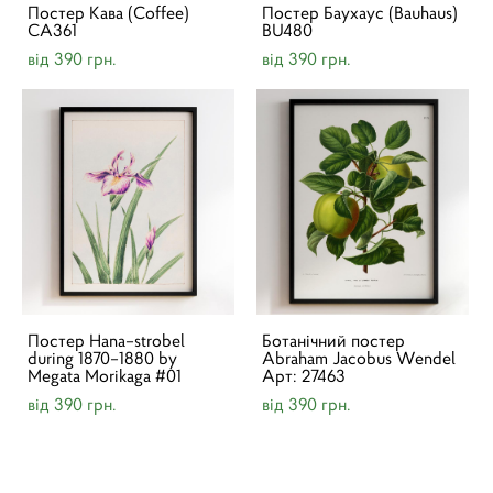
Постер Кава (Coffee)
Постер Баухаус (Bauhaus)
CA361
BU480
від 390 грн.
від 390 грн.
Постер Hana–strobel
Ботанічний постер
during 1870–1880 by
Abraham Jacobus Wendel
Megata Morikaga #01
Арт: 27463
від 390 грн.
від 390 грн.