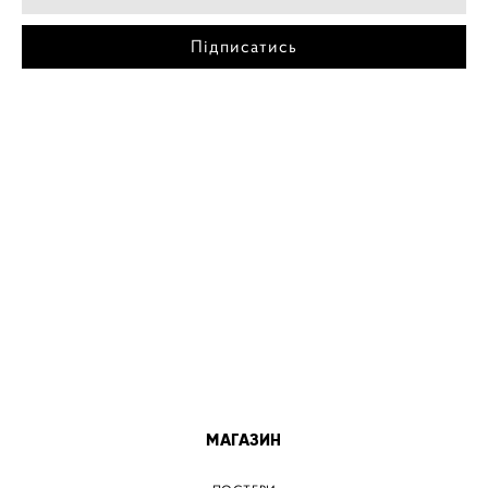
Підписатись
МІСТА
ПОСТЕР КИЇВ
ПОСТЕР ДНІПРО
ПОСТЕР ЗАПОРІЖЖЯ
ПОСТЕР КРЕМЕНЧУГ
ПОСТЕР ЛЬВІВ
ПОСТЕР ОДЕСА
ПОСТЕР ВІННИЦЯ
МАГАЗИН