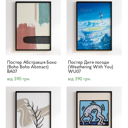
Постер Абстракція Бохо
Постер Дитя погоди
(Boho Boho Abstract)
(Weathering With You)
BA07
WU07
від 390 грн.
від 390 грн.