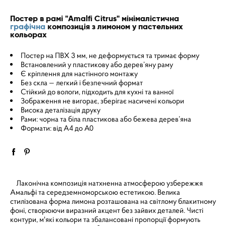
Постер в рамі "Amalfi Citrus" мінімалістична
графічна
композиція з лимоном у пастельних
кольорах
Постер на ПВХ 3 мм, не деформується та тримає форму
Встановлений у пластикову або дерев’яну раму
Є кріплення для настінного монтажу
Без скла — легкий і безпечний формат
Стійкий до вологи, підходить для кухні та ванної
Зображення не вигорає, зберігає насичені кольори
Висока деталізація друку
Рами: чорна та біла пластикова або бежева дерев’яна
Формати: від A4 до A0
Лаконічна композиція натхненна атмосферою узбережжя
Амальфі та середземноморською естетикою. Велика
стилізована форма лимона розташована на світлому блакитному
фоні, створюючи виразний акцент без зайвих деталей. Чисті
контури, м'які кольори та збалансовані пропорції формують