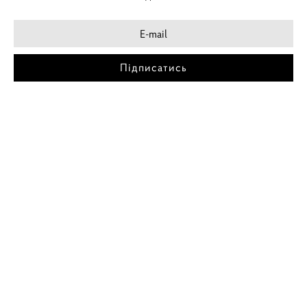
Підписатись
МІСТА
ПОСТЕР КИЇВ
ПОСТЕР ДНІПРО
ПОСТЕР ЗАПОРІЖЖЯ
ПОСТЕР КРЕМЕНЧУГ
ПОСТЕР ЛЬВІВ
ПОСТЕР ОДЕСА
ПОСТЕР ВІННИЦЯ