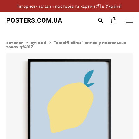
Інтернет-магазин постерів та картин #1 в Україні!
POSTERS.COM.UA
каталог
>
сучасні
>
"amalfi citrus" лимон у пастельних
тонах qf4817