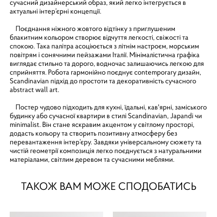
сучасний дизайнерський образ, який легко інтегрується в
актуальні інтер’єрні концепції.
Поєднання ніжного жовтого відтінку з приглушеним
блакитним кольором створює відчуття легкості, свіжості та
спокою. Така палітра асоціюється з літнім настроєм, морським
повітрям і сонячними пейзажами Італії. Мінімалістична графіка
виглядає стильно та дорого, водночас залишаючись легкою для
сприйняття. Робота гармонійно поєднує contemporary дизайн,
Scandinavian підхід до простоти та декоративність сучасного
abstract wall art.
Постер чудово підходить для кухні, їдальні, кав'ярні, заміського
будинку або сучасної квартири в стилі Scandinavian, Japandi чи
minimalist. Він стане яскравим акцентом у світлому просторі,
додасть кольору та створить позитивну атмосферу без
перевантаження інтер’єру. Завдяки універсальному сюжету та
чистій геометрії композиція легко поєднується з натуральними
матеріалами, світлим деревом та сучасними меблями.
ТАКОЖ ВАМ МОЖЕ СПОДОБАТИСЬ