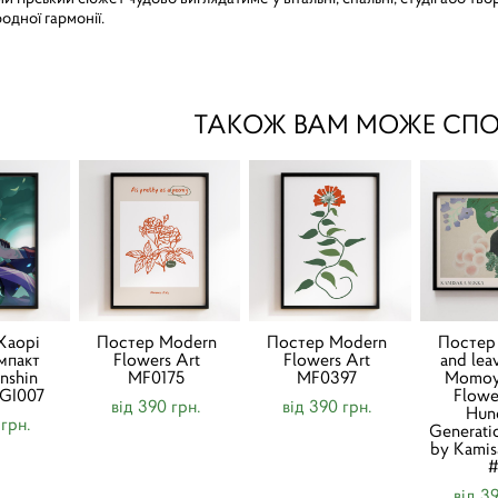
одної гармонії.
ТАКОЖ ВАМ МОЖЕ СП
Хаорі
Постер Modern
Постер Modern
Постер
мпакт
Flowers Art
Flowers Art
and lea
nshin
MF0175
MF0397
Momoy
XGI007
Flowe
від 390 грн.
від 390 грн.
Hun
 грн.
Generati
by Kamis
від 3