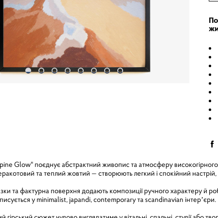
По
жи
ne Glow" поєднує абстрактний живопис та атмосферу високогірного п
еракотовий та теплий жовтий — створюють легкий і спокійний настрій, 
и та фактурна поверхня додають композиції ручного характеру й робл
исується у minimalist, japandi, contemporary та scandinavian інтерʼєри.
гірський сюжет чудово виглядатиме у вітальні, спальні, студії або твор