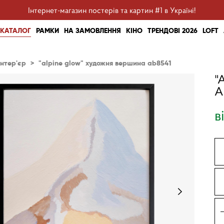
Інтернет-магазин постерів та картин #1 в Україні!
КАТАЛОГ
РАМКИ
НА ЗАМОВЛЕННЯ
КІНО
ТРЕНДОВІ 2026
LOFT
інтер'єр
>
"alpine glow" художня вершина ab8541
"
A
в