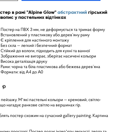
стер в рамі "Alpine Glow"
абстрактний
гірський
вопис у пастельних відтінках
Постер на ПВХ 3 мм, не деформується та тримає форму
Встановлений у пластикову або дерев’яну раму
Є кріплення для настінного монтажу
Без скла — легкий і безпечний формат
Стійкий до вологи, підходить для кухні та ванної
Зображення не вигорає, зберігає насичені кольори
Висока деталізація друку
Рами: чорна та біла пластикова або бежева дерев’яна
Формати: від A4 до A0
ейзажу. Мʼякі пастельні кольори — кремовий, світло-
що нагадує ранкове світло на вершинах гір.
ять постер схожим на сучасний gallery painting. Картина
чому просторі. Постер додає інтерʼєру легкості, тепла та