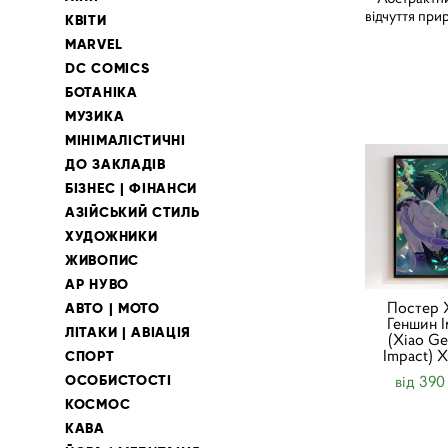
відчуття прир
КВІТИ
MARVEL
DC COMICS
БОТАНІКА
МУЗИКА
МІНІМАЛІСТИЧНІ
ДО ЗАКЛАДІВ
БІЗНЕС | ФІНАНСИ
АЗІЙСЬКИЙ СТИЛЬ
ХУДОЖНИКИ
ЖИВОПИС
АР НУВО
Постер 
АВТО | МОТО
Геншин І
ЛІТАКИ | АВІАЦІЯ
(Xiao Ge
Impact) 
СПОРТ
ОСОБИСТОСТІ
від 390
КОСМОС
КАВА