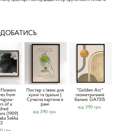
ОДОБАТИСЬ
 Flowers
Постер з їжею для
"Golden Arc"
ves from
кухні та їдальні |
геометричний
ogusa–
Cучасна картина в
баланс GA7315
rs of a
рамі
від 390 грн.
dred
від 390 грн.
ons (1909)
aka Sekka
#2
90 грн.