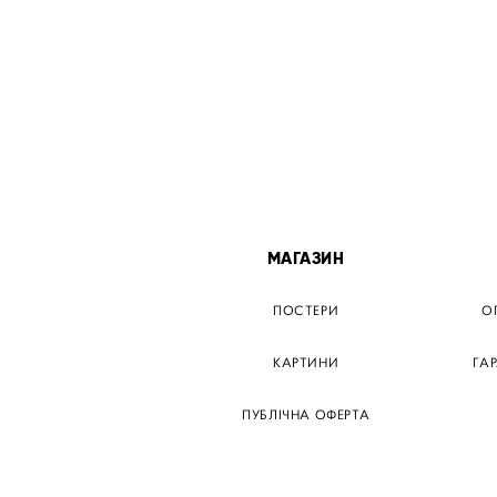
МІСТА
МАГАЗИН
ТЕР КИЇВ
ПОСТЕРИ
О
ЕР ДНІПРО
КАРТИНИ
ГА
Р ЗАПОРІЖЖЯ
ПУБЛІЧНА ОФЕРТА
Р КРЕМЕНЧУГ
ТЕР ЛЬВІВ
ТЕР ОДЕСА