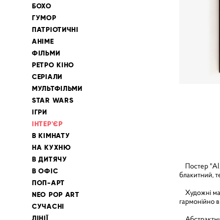
БОХО
ГУМОР
ПАТРІОТИЧНІ
АНІМЕ
ФІЛЬМИ
РЕТРО КІНО
СЕРІАЛИ
МУЛЬТФІЛЬМИ
STAR WARS
ІГРИ
ІНТЕР'ЄР
В КІМНАТУ
НА КУХНЮ
В ДИТЯЧУ
Постер "Alpi
В ОФІС
блакитний, т
ПОП-АРТ
Художні мазк
NEO POP ART
гармонійно вп
СУЧАСНІ
ЛІНІЇ
Абстрактний 